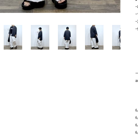
ソックス・その他雑貨
貨
・
a
6
6
6
6