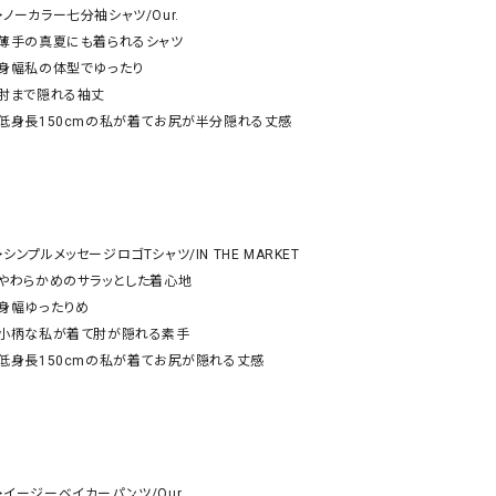
ケット・アウター
Our.（アワードット）
Hymn LIPA（ヒムリパ）
︎ノーカラー七分袖シャツ/Our.

・薄手の真夏にも着られるシャツ

ズ
Wrapin nine9（ラッピンナイン）
W（ラッピンナイン）
・身幅私の体型でゆったり

ロング・マキシ丈
day standard（デイスタンダード）
10t'ena (トテナ)
・肘まで隠れる袖丈

その他スカート
・低身長150cmの私が着てお尻が半分隠れる丈感

プス
08mab(ゼロハチマブ)
Johnbull（ジョンブル）
ピース・チュニック
すべて見る
1%（イチ パーセント）
LAOCOONTE（ラオコンテ）
ペット・オーバーオール
︎シンプルメッセージロゴTシャツ/IN THE MARKET

1 metre carre（アンメートルキャレ ）
LAURA DI MAGGIO（ロ
ケット・アウター
・やわらかめのサラッとした着心地

オ）
ズ
・身幅ゆったりめ

120%lino（ワンハンドレッドトゥエンティ
le camouflage tribe
・小柄な私が着て肘が隠れる素手

ーパーセントリノ）
トライブ）
・低身長150cmの私が着てお尻が隠れる丈感

adidas（アディダス）
Lallia Mu（ラリア ムー）
ASFVLT（アスファルト）
mizuiro ind（ミズイロ イ
Ampersand（アンパサンド）
MICALLE MICALLE（ミ
Antiquite's（アンティークス）
NATURAL LAUNDRY（
︎イージーベイカーパンツ/Our.
