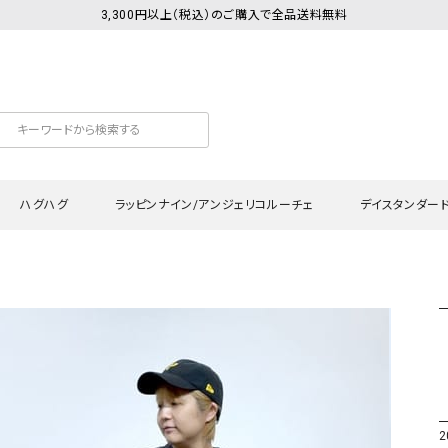
3,300円以上（税込）のご購入で全品送料無料
ハグハグ
ラッピンナイン/アンジェリコルーチェ
デイスタンダー
カットソー
Tシャツ・カットソー
ワンピース
Tシャツ・カットソー
ワンピース
トッ
プ・キャミソール
シャツ・ブラウス
チュニック
カーディガン・ベスト
チュニック
ワン
ン・ベスト
カーディガン
シャツ・ブラウス
パン
ラウス
ベスト
スウェット・パーカー
サロ
・パーカー
ニット
ニット
スカ
2