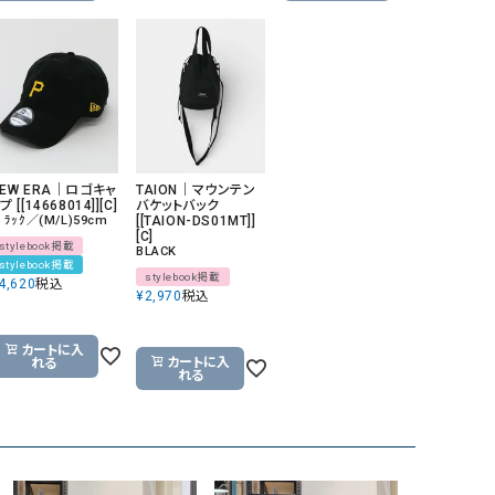
NEW ERA｜ロゴキャ
TAION｜マウンテン
プ [[14668014]][C]
バケットバック
ﾞﾗｯｸ／(M/L)59cm
[[TAION-DS01MT]]
[C]
stylebook掲載
BLACK
stylebook掲載
stylebook掲載
4,620
税込
¥
2,970
税込
カートに入
カートに入
れる
れる