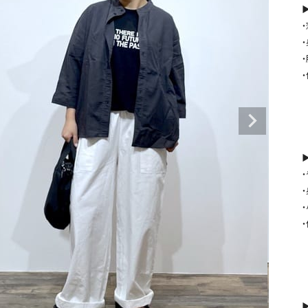
タンクトップ・キャミソール
ジャ
▶
グッ
その他のパンツ
パンツ
デニムパンツ
ロング・マキシ丈
デニムパンツ
ロング・マキシ丈
ツ
その他のパンツ
その他スカート
その他スカート
トッ
ワン
ジャケット
サロ
ジャケット
すべて見る
コート
バッグ
▶
ジャ
コート
ガウン
シューズ
グッ
その他アウター
アクセサリー
すべて見る
バッグ
靴
帽子
▶