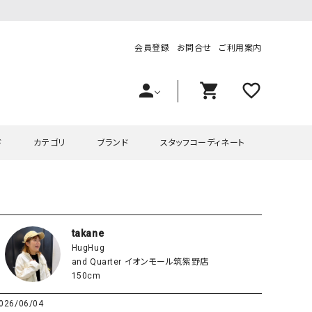
会員登録
お問合せ
ご利用案内
person
shopping_cart
favorite_outline
ド
カテゴリ
ブランド
スタッフコーディネート
プス
ハグハグ
ワンピース
OMEKASI（オメカシ）
ピース・チュニック
ラッピンナイン/アンジェリコルーチェ
チュニック
OMEKASI+（オメカシプラス
takane
HugHug
ツ
hagumu（ハグム）
Number18（オハコ）
and Quarter イオンモール筑紫野店
ペット・オーバーオール
her.（ハードット）
in the Market（インザマ
150cm
ート
and quarter（アンドクウォーター）
HUMS（ハムズ）
026/06/04