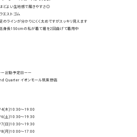
リー）
・ほどよい生地感で履きやすさ◎

ウエストゴム

Audition（オーディション）
ORDINARY FITS（オーデ
・足のラインが分かりにくく太めですがスッキリ見えます

ツ）
・低身長150cmの私が着て裾を2回曲げて着用中

blue willow（ブルーウィロー）
Osmosis（オズモシス）
blue willow（ブルーウィロー）
prit（プリット）
CUBE SUGAR（キューブシュガー）
PUMA（プーマ）
CONVERSE ALL STAR（コンバースオー
Risley（リズレー）
ルスター）
ーー出勤予定日ーー

Champion（チャンピオン）
RED CARD（レッドカード）
nd Quarter イオンモール筑紫野店

DENIM DUNGAREE（デニムダンガリー）
SO（エスオー）
Deck（ディック）
SUN VALLEY（サンバレー）
EVOL（イーボル）
SCOTCH&SODA（スコッチ
/4(木)10:30〜19:00

ダ）
/6(土)10:30〜19:30

/7(日)10:30〜19:30

Emma Taylor（エマテイラー）
SUGAR ROSE（シュガーロ
/8(月)10:00〜17:00

FLAVOR TEE（フレーバーティー）
squady by graphite（ス