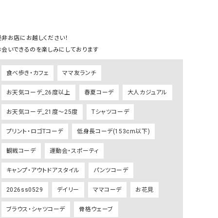
GO TO HOLLYWOOD（ゴートゥーハリウ
THIRTY（サーティ）
ッド）
是非お店にお越しください！

G-STAR RAW（ジースターロウ）
tumugu:（ツムグ）
お会いできるのを楽しみにしております
GOOD SPEED（グッドスピード）
un cinq（アンサンク）
GAIMO（ガイモ）
UNIVERSAL OVERAL
食べ歩き・カフェ
ママ友ランチ
オーバーオール）
お天気コーデ_26度以上
春夏コーデ
大人カジュアル
GRAMICCI（グラミチ）
USU GALLERY（ユーエ
ー）
お天気コーデ_21度～25度
Tシャツコーデ
（ｇ） （グラム）
upper hights（アッパーハ
プリント・ロゴTコーデ
低身長コーデ(153cm以下)
Gives a sense of fullment
+phenix（フェニックス）
観戦コーデ
運動会・スポーティ
HUNTER（ハンター）
WILD THINGS（ワイルド
キャンプ・アウトドアスタイル
パンツコーデ
ICHI（イチ）
ILIMA（イリマ）
2026ss0529
デイリー
ママコーデ
お花見
ブラウス・シャツコーデ
骨格ウェーブ