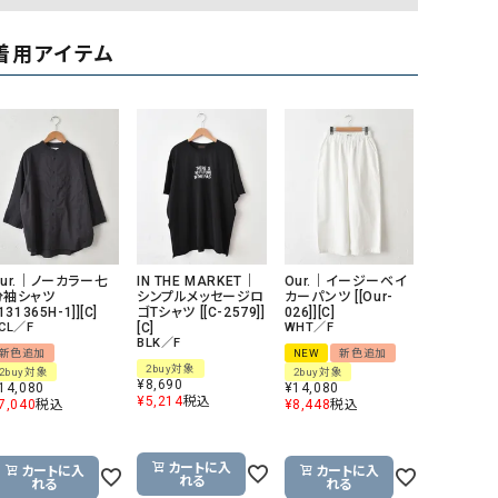
着用アイテム
Our.｜ノーカラー七
IN THE MARKET｜
Our.｜イージーベイ
分袖シャツ
シンプルメッセージロ
カーパンツ [[Our-
[131365H-1]][C]
ゴTシャツ [[C-2579]]
026]][C]
CL／F
[C]
WHT／F
BLK／F
新色追加
NEW
新色追加
2buy対象
2buy対象
2buy対象
¥
8,690
14,080
¥
14,080
¥
5,214
税込
7,040
税込
¥
8,448
税込
カートに入
カートに入
カートに入
れる
れる
れる