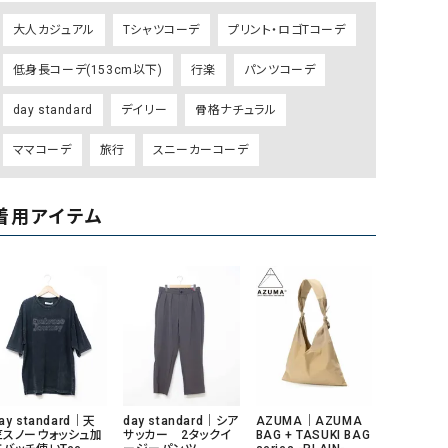
ケット・アウター
Our.（アワードット）
Hymn LIPA（ヒムリパ）
大人カジュアル
Tシャツコーデ
プリント・ロゴTコーデ
ズ
Wrapin nine9（ラッピンナイン）
W（ラッピンナイン）
低身長コーデ(153cm以下)
行楽
パンツコーデ
ロング・マキシ丈
day standard（デイスタンダード）
10t'ena (トテナ)
その他スカート
day standard
デイリー
骨格ナチュラル
プス
ママコーデ
旅行
スニーカーコーデ
08mab(ゼロハチマブ)
Johnbull（ジョンブル）
ピース・チュニック
すべて見る
1%（イチ パーセント）
LAOCOONTE（ラオコンテ）
ペット・オーバーオール
着用アイテム
1 metre carre（アンメートルキャレ ）
LAURA DI MAGGIO（ロ
ケット・アウター
オ）
ズ
120%lino（ワンハンドレッドトゥエンティ
le camouflage tribe
ーパーセントリノ）
トライブ）
adidas（アディダス）
Lallia Mu（ラリア ムー）
ASFVLT（アスファルト）
mizuiro ind（ミズイロ イ
Ampersand（アンパサンド）
MICALLE MICALLE（ミ
ay standard｜天
day standard｜シア
AZUMA｜AZUMA
竺スノーウォッシュ加
サッカー 2タックイ
BAG + TASUKI BAG
Antiquite's（アンティークス）
NATURAL LAUNDRY（