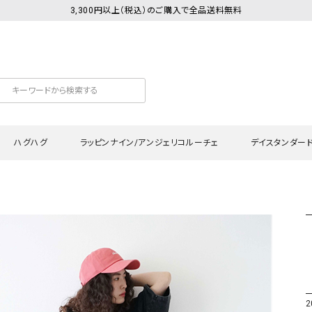
3,300円以上（税込）のご購入で全品送料無料
ハグハグ
ラッピンナイン/アンジェリコルーチェ
デイスタンダー
カットソー
Tシャツ・カットソー
ワンピース
Tシャツ・カットソー
ワンピース
トッ
プ・キャミソール
シャツ・ブラウス
チュニック
カーディガン・ベスト
チュニック
ワン
ン・ベスト
カーディガン
シャツ・ブラウス
パン
ラウス
ベスト
スウェット・パーカー
サロ
・パーカー
ニット
ニット
スカ
2