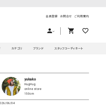
会員登録
お問合せ
ご利用案内
person
shopping_cart
favorite_outline
ド
カテゴリ
ブランド
スタッフコーディネート
プス
ハグハグ
ワンピース
OMEKASI（オメカシ）
ピース・チュニック
ラッピンナイン/アンジェリコルーチェ
チュニック
OMEKASI+（オメカシプラス
yukako
HugHug
ツ
hagumu（ハグム）
Number18（オハコ）
online store
ペット・オーバーオール
her.（ハードット）
in the Market（インザマ
150cm
ート
and quarter（アンドクウォーター）
HUMS（ハムズ）
026/06/04