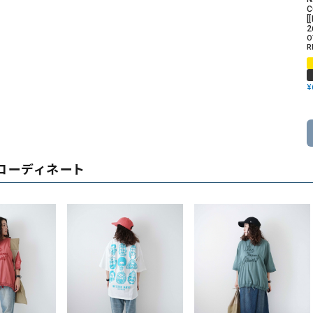
C
[
2
O
R
¥
コーディネート