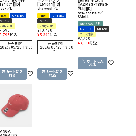
工バッチ使いTee
ージーパンツ
series -PLAIN-
[131971]][D]
[[261911]][D]
[[AZMBG-TSKBG-
リー）
lack／L
charcoal／L
PLN]][D]
BEIGE×BEIGE／
Audition（オーディション）
ORDINARY FITS（オーデ
NEW
UNISEX
NEW
UNISEX
SMALL
MEN'S
MEN'S
ツ）
stylebook掲載
2buy対象
2buy対象
UNISEX
MEN'S
7,590
¥
10,780
blue willow（ブルーウィロー）
Osmosis（オズモシス）
2buy対象
3,795
税込
¥
5,390
税込
¥
7,700
blue willow（ブルーウィロー）
prit（プリット）
¥
3,190
税込
販売期間
販売期間
2026/05/28 18:50
2026/05/28 18:50
〜
〜
CUBE SUGAR（キューブシュガー）
PUMA（プーマ）
CONVERSE ALL STAR（コンバースオー
Risley（リズレー）
カートに入
れる
ルスター）
カートに入
カートに入
れる
れる
Champion（チャンピオン）
RED CARD（レッドカード）
DENIM DUNGAREE（デニムダンガリー）
SO（エスオー）
Deck（ディック）
SUN VALLEY（サンバレー）
EVOL（イーボル）
SCOTCH&SODA（スコッチ
ダ）
Emma Taylor（エマテイラー）
SUGAR ROSE（シュガーロ
NANGA｜
FLAVOR TEE（フレーバーティー）
squady by graphite（ス
NANGA×47