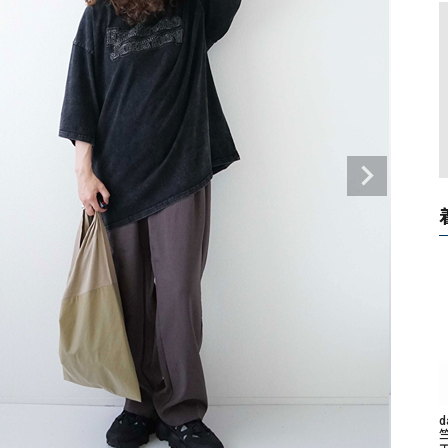
タンクトップ・キャミソール
ジャ
グッ
その他のパンツ
パンツ
デニムパンツ
ロング・マキシ丈
デニムパンツ
ロング・マキシ丈
ツ
その他のパンツ
その他スカート
その他スカート
トッ
ワン
ジャケット
サロ
ジャケット
すべて見る
コート
バッグ
ジャ
コート
ガウン
シューズ
グッ
その他アウター
アクセサリー
すべて見る
バッグ
靴
帽子
d