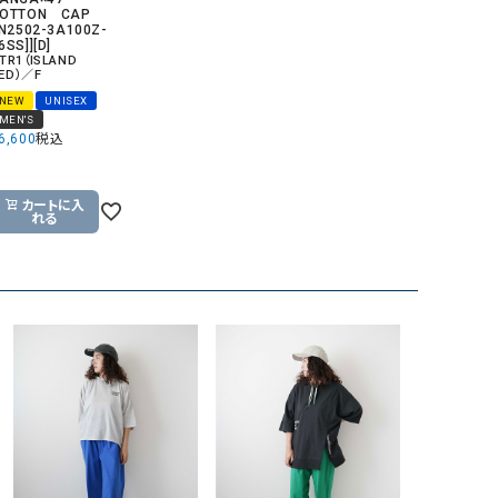
OTTON CAP
GO TO HOLLYWOOD（ゴートゥーハリウ
THIRTY（サーティ）
[N2502-3A100Z-
6SS]][D]
ッド）
TR1（ISLAND
ED）／F
G-STAR RAW（ジースターロウ）
tumugu:（ツムグ）
NEW
UNISEX
MEN'S
GOOD SPEED（グッドスピード）
un cinq（アンサンク）
6,600
税込
GAIMO（ガイモ）
UNIVERSAL OVERAL
オーバーオール）
カートに入
れる
GRAMICCI（グラミチ）
USU GALLERY（ユーエ
ー）
（ｇ） （グラム）
upper hights（アッパーハ
Gives a sense of fullment
+phenix（フェニックス）
HUNTER（ハンター）
WILD THINGS（ワイルド
ICHI（イチ）
ILIMA（イリマ）