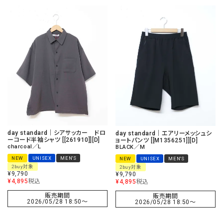
day standard｜シアサッカー ドロ
day standard｜エアリーメッシュシ
ーコード半袖シャツ [[261910]][D]
ョートパンツ [[M1356251]][D]
charcoal／L
BLACK／M
NEW
UNISEX
MEN'S
NEW
UNISEX
MEN'S
2buy対象
2buy対象
¥
9,790
¥
9,790
¥
4,895
税込
¥
4,895
税込
販売期間
販売期間
2026/05/28 18:50
〜
2026/05/28 18:50
〜