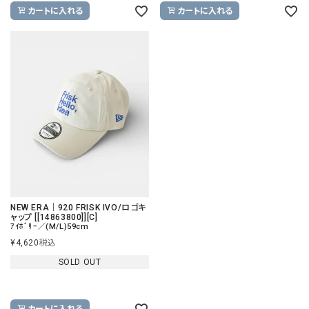
カートに入れる
カートに入れる
NEW ERA｜920 FRISK IVO/ロゴキ
ャップ [[14863800]][C]
ｱｲﾎﾞﾘｰ／(M/L)59cm
¥
4,620
税込
SOLD OUT