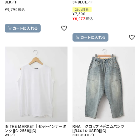
BLK／F
34 BLUE／F
¥
9,790
税込
2buy対象
¥
7,590
¥
6,072
税込
カートに入れる
カートに入れる
IN THE MARKET｜セットインナータ
RNA｜クロップドデニムパンツ
ンク [[C-2558]][C]
[[R4414-USED]][C]
WH／F
800 USED／F