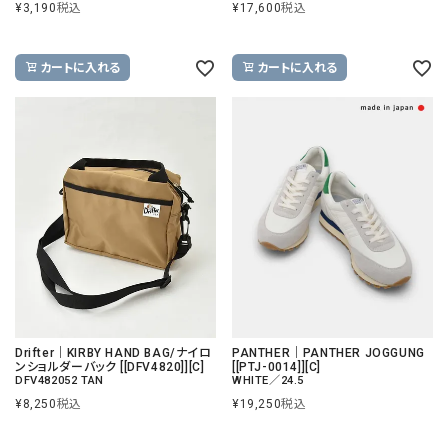
¥
3,190
税込
¥
17,600
税込
カートに入れる
カートに入れる
Drifter｜KIRBY HAND BAG/ナイロ
PANTHER｜PANTHER JOGGUNG
ンショルダーバック [[DFV4820]][C]
[[PTJ-0014]][C]
DFV482052 TAN
WHITE／24.5
¥
8,250
税込
¥
19,250
税込