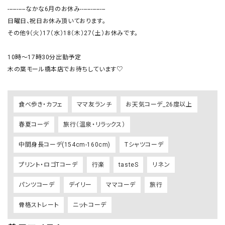
----------なかな6月のお休み--------------

日曜日、祝日お休み頂いております。

その他9（火）17（水）18（木）27（土）お休みです。

10時〜17時30分出勤予定

木の葉モール橋本店でお待ちしています♡
食べ歩き・カフェ
ママ友ランチ
お天気コーデ_26度以上
春夏コーデ
旅行（温泉・リラックス）
中間身長コーデ(154cm-160cm)
Tシャツコーデ
プリント・ロゴTコーデ
行楽
tasteS
リネン
パンツコーデ
デイリー
ママコーデ
旅行
骨格ストレート
ニットコーデ