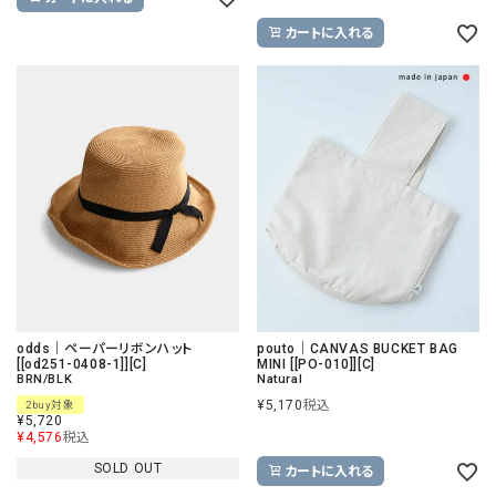
カートに入れる
odds｜ペーパーリボンハット
pouto｜CANVAS BUCKET BAG
[[od251-0408-1]][C]
MINI [[PO-010]][C]
BRN/BLK
Natural
¥
5,170
税込
2buy対象
¥
5,720
¥
4,576
税込
SOLD OUT
カートに入れる