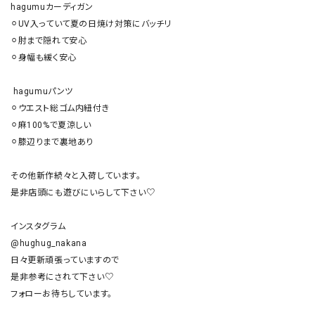
hagumuカーディガン

⚪︎UV入っていて夏の日焼け対策にバッチリ

⚪︎肘まで隠れて安心

⚪︎身幅も緩く安心

 hagumuパンツ

⚪︎ウエスト総ゴム内紐付き

⚪︎麻100%で夏涼しい

⚪︎膝辺りまで裏地あり

その他新作続々と入荷しています。

是非店頭にも遊びにいらして下さい♡

インスタグラム

@hughug_nakana

日々更新頑張っていますので

是非参考にされて下さい♡

フォローお待ちしています。
