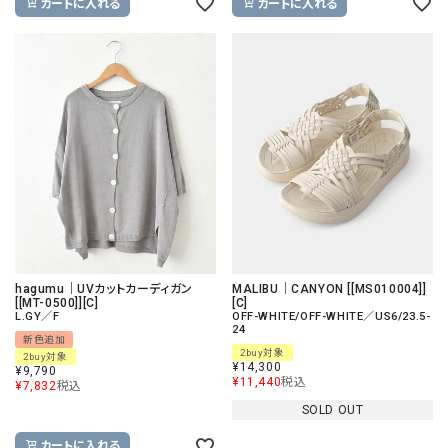
カートに入れる
カートに入れる
hagumu｜UVカットカーディガン
MALIBU｜CANYON [[MS010004]]
[[MT-0500]][C]
[C]
L.GY／F
OFF-WHITE/OFF-WHITE／US6/23.5-
24
新色追加
2buy対象
2buy対象
¥
14,300
¥
9,790
¥
11,440
税込
¥
7,832
税込
SOLD OUT
カートに入れる