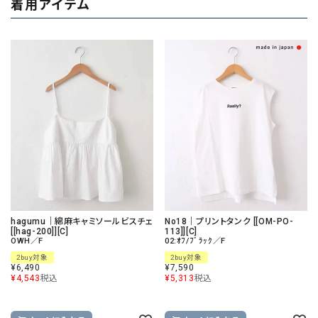
着用アイテム
hagumu｜綿麻キャミソールビスチェ
No18｜プリントタンク [[OM-PO-
[[hag-200]][C]
113]][C]
OWH／F
02:ｵﾌ/ﾌﾞﾗｯｸ／F
2buy対象
2buy対象
¥
6,490
¥
7,590
¥
4,543
税込
¥
5,313
税込