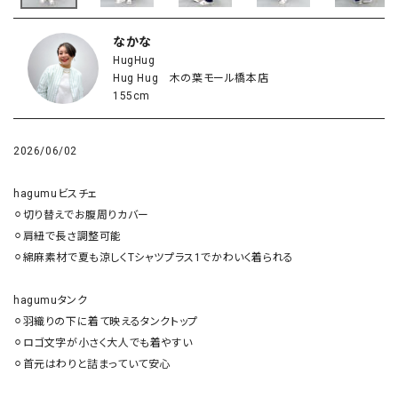
なかな
HugHug
Hug Hug 木の葉モール橋本店
155cm
2026/06/02
hagumuビスチェ

⚪︎切り替えでお腹周りカバー

⚪︎肩紐で長さ調整可能

⚪︎綿麻素材で夏も涼しくTシャツプラス1でかわいく着られる

hagumuタンク

⚪︎羽織りの下に着て映えるタンクトップ

⚪︎ロゴ文字が小さく大人でも着やすい

⚪︎首元はわりと詰まっていて安心
