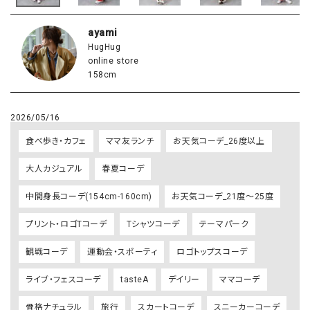
ayami
HugHug
online store
158cm
2026/05/16
食べ歩き・カフェ
ママ友ランチ
お天気コーデ_26度以上
大人カジュアル
春夏コーデ
中間身長コーデ(154cm-160cm)
お天気コーデ_21度～25度
プリント・ロゴTコーデ
Tシャツコーデ
テーマパーク
観戦コーデ
運動会・スポーティ
ロゴトップスコーデ
ライブ・フェスコーデ
tasteA
デイリー
ママコーデ
骨格ナチュラル
旅行
スカートコーデ
スニーカーコーデ