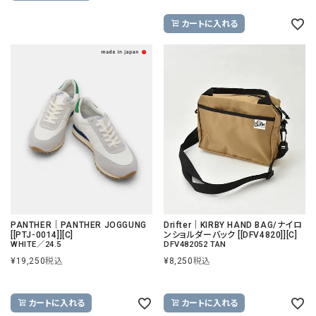
カートに入れる
PANTHER｜PANTHER JOGGUNG
Drifter｜KIRBY HAND BAG/ナイロ
[[PTJ-0014]][C]
ンショルダーバック [[DFV4820]][C]
WHITE／24.5
DFV482052 TAN
¥
19,250
税込
¥
8,250
税込
カートに入れる
カートに入れる