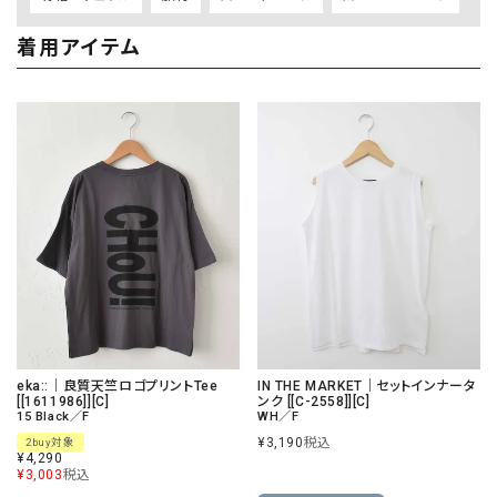
着用アイテム
eka::｜良質天竺ロゴプリントTee
IN THE MARKET｜セットインナータ
[[1611986]][C]
ンク [[C-2558]][C]
15 Black／F
WH／F
¥
3,190
税込
2buy対象
¥
4,290
¥
3,003
税込