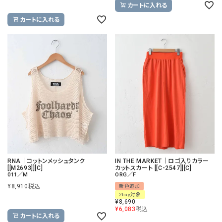
カートに入れる
カートに入れる
RNA｜コットンメッシュタンク
IN THE MARKET｜ロゴ入りカラー
[[M2693]][C]
カットスカート [[C-2547]][C]
011／M
ORG／F
¥
8,910
税込
新色追加
2buy対象
¥
8,690
¥
6,083
税込
カートに入れる