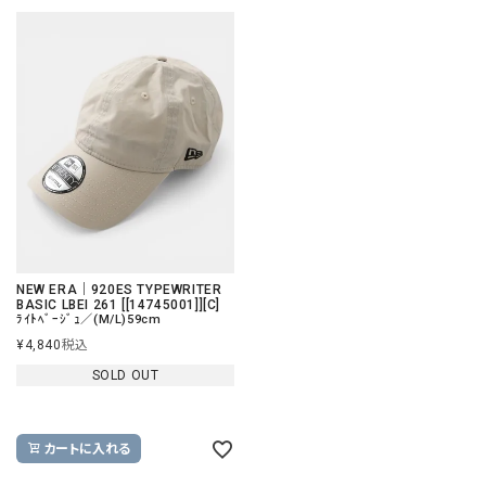
NEW ERA｜920ES TYPEWRITER
BASIC LBEI 261 [[14745001]][C]
ﾗｲﾄﾍﾞｰｼﾞｭ／(M/L)59cm
¥
4,840
税込
SOLD OUT
カートに入れる