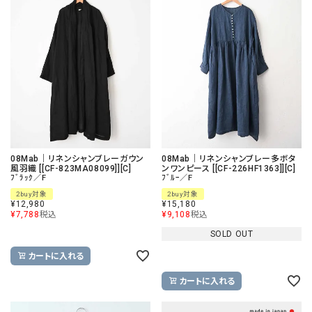
08Mab｜リネンシャンブレーガウン
08Mab｜リネンシャンブレー多ボタ
風羽織 [[CF-823MA08099]][C]
ンワンピース [[CF-226HF1363]][C]
ﾌﾞﾗｯｸ／F
ﾌﾞﾙｰ／F
2buy対象
2buy対象
¥
12,980
¥
15,180
¥
7,788
税込
¥
9,108
税込
SOLD OUT
カートに入れる
カートに入れる