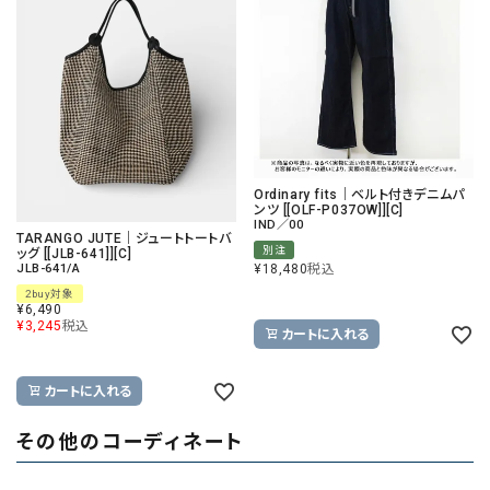
Ordinary fits｜ベルト付きデニムパ
ンツ [[OLF-P037OW]][C]
IND／00
TARANGO JUTE｜ジュートトートバ
別注
ッグ [[JLB-641]][C]
¥
18,480
税込
JLB-641/A
2buy対象
¥
6,490
¥
3,245
税込
カートに入れる
カートに入れる
その他のコーディネート