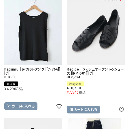
hagumu｜麻カットタンク [[C-766]]
Recipe｜メッシュオープントゥシュー
[C]
ズ [[RP-501]][C]
BLK／F
BLK／24
再入荷
2buy対象
¥
10,780
¥
4,290
税込
¥
7,546
税込
カートに入れる
カートに入れる