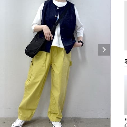
タンクトップ・キャミソール
ジャ
グッ
その他のパンツ
パンツ
デニムパンツ
ロング・マキシ丈
デニムパンツ
ロング・マキシ丈
ツ
その他のパンツ
その他スカート
その他スカート
トッ
ワン
ジャケット
サロ
ジャケット
すべて見る
コート
バッグ
ジャ
コート
ガウン
シューズ
グッ
その他アウター
アクセサリー
すべて見る
バッグ
靴
帽子
a