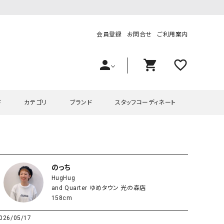
会員登録
お問合せ
ご利用案内
person
shopping_cart
favorite_outline
ド
カテゴリ
ブランド
スタッフコーディネート
プス
ハグハグ
ワンピース
OMEKASI（オメカシ）
ピース・チュニック
ラッピンナイン/アンジェリコルーチェ
チュニック
OMEKASI+（オメカシプラス
のっち
HugHug
ツ
hagumu（ハグム）
Number18（オハコ）
and Quarter ゆめタウン 光の森店
ペット・オーバーオール
her.（ハードット）
in the Market（インザマ
158cm
ート
and quarter（アンドクウォーター）
HUMS（ハムズ）
026/05/17