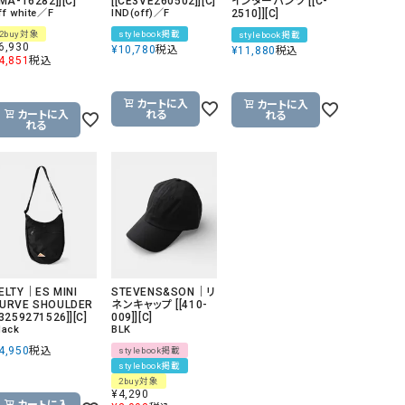
[MA-16282]][C]
[[CE3VE260502]][C]
インターパンツ [[C-
ff white／F
IND(off)／F
2510]][C]
リー）
2buy対象
stylebook掲載
stylebook掲載
Audition（オーディション）
ORDINARY FITS（オーデ
6,930
¥
10,780
税込
¥
11,880
税込
4,851
税込
ツ）
blue willow（ブルーウィロー）
Osmosis（オズモシス）
カートに入
カートに入
カートに入
れる
れる
blue willow（ブルーウィロー）
prit（プリット）
れる
CUBE SUGAR（キューブシュガー）
PUMA（プーマ）
CONVERSE ALL STAR（コンバースオー
Risley（リズレー）
ルスター）
Champion（チャンピオン）
RED CARD（レッドカード）
DENIM DUNGAREE（デニムダンガリー）
SO（エスオー）
Deck（ディック）
SUN VALLEY（サンバレー）
ELTY｜ES MINI
STEVENS&SON｜リ
URVE SHOULDER
ネンキャップ [[410-
[3259271526]][C]
009]][C]
EVOL（イーボル）
SCOTCH&SODA（スコッチ
lack
BLK
ダ）
4,950
税込
stylebook掲載
stylebook掲載
Emma Taylor（エマテイラー）
SUGAR ROSE（シュガーロ
2buy対象
¥
4,290
FLAVOR TEE（フレーバーティー）
squady by graphite（ス
カートに入