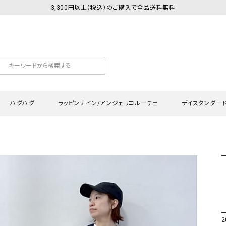
3,300円以上（税込）のご購入で全品送料無料
ハグハグ
ラッピンナイン/アンジェリコルーチェ
デイスタンダー
カットソー
Tシャツ・カットソー
ワンピース
Tシャツ・カットソー
ワンピース
トッ
プ・キャミソール
シャツ・ブラウス
チュニック
カーディガン・ベスト
チュニック
ワン
ン・ベスト
カーディガン
シャツ・ブラウス
パン
ラウス
ベスト
スウェット・パーカー
サロ
・パーカー
ニット
ニット
スカ
2