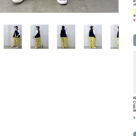
[
ソックス・その他雑貨
o
貨
¥
¥
K
C
[
B
¥