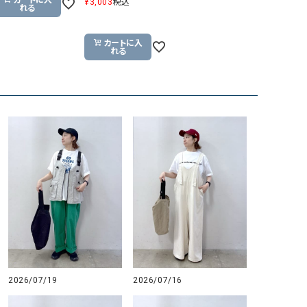
¥
3,003
税込
れる
GO TO HOLLYWOOD（ゴートゥーハリウ
THIRTY（サーティ）
ッド）
カートに入
れる
G-STAR RAW（ジースターロウ）
tumugu:（ツムグ）
GOOD SPEED（グッドスピード）
un cinq（アンサンク）
GAIMO（ガイモ）
UNIVERSAL OVERAL
オーバーオール）
GRAMICCI（グラミチ）
USU GALLERY（ユーエ
ー）
（ｇ） （グラム）
upper hights（アッパーハ
Gives a sense of fullment
+phenix（フェニックス）
HUNTER（ハンター）
WILD THINGS（ワイルド
ICHI（イチ）
ILIMA（イリマ）
2026/07/16
2026/07/19