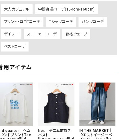
ケット・アウター
Our.（アワードット）
Hymn LIPA（ヒムリパ）
大人カジュアル
中間身長コーデ(154cm-160cm)
ズ
Wrapin nine9（ラッピンナイン）
W（ラッピンナイン）
プリント・ロゴTコーデ
Tシャツコーデ
パンツコーデ
ロング・マキシ丈
day standard（デイスタンダード）
10t'ena (トテナ)
その他スカート
デイリー
スニーカーコーデ
骨格ウェーブ
プス
ベストコーデ
08mab(ゼロハチマブ)
Johnbull（ジョンブル）
ピース・チュニック
すべて見る
1%（イチ パーセント）
LAOCOONTE（ラオコンテ）
ペット・オーバーオール
着用アイテム
1 metre carre（アンメートルキャレ ）
LAURA DI MAGGIO（ロ
ケット・アウター
オ）
ズ
120%lino（ワンハンドレッドトゥエンティ
le camouflage tribe
ーパーセントリノ）
トライブ）
adidas（アディダス）
Lallia Mu（ラリア ムー）
ASFVLT（アスファルト）
mizuiro ind（ミズイロ イ
Ampersand（アンパサンド）
MICALLE MICALLE（ミ
nd quarter｜ヘム
her.｜デニム前あき
IN THE MARKET｜
ラウンドプリントTee
ベスト
ウエストイージーペ
Antiquite's（アンティークス）
NATURAL LAUNDRY（