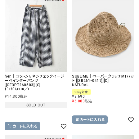
her.｜コットンリネンチェックイージ
SUBLIME｜ペーパークラッチMTハッ
ーペインターパンツ
ト [[SB261-0417]][C]
[[CE3PT260503]][C]
NATURAL
ｷﾞﾝｶﾞﾑCHK／F
2buy対象
¥
14,300
税込
¥
8,690
¥
6,083
税込
SOLD OUT
カートに入れる
カートに入れる