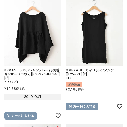
08Mab｜リネンシャンブレー前後着
OMEKASI｜ピマコットンタンク
ギャザーブラウス [[CF-225HF1146]]
[[125671]][C]
[C]
BLK
ﾌﾞﾗｯｸ／F
新色追加
¥
10,780
税込
¥
3,190
税込
SOLD OUT
カートに入れる
カートに入れる