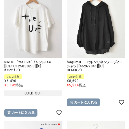
No18｜”tre uve"プリントTee
hagumu｜コットンリネンフーディー
[[CE1CT250302-3]][C]
シャツ [[46269041]][C]
ｵﾌﾎﾜｲﾄ／F
BLACK／F
2buy対象
2buy対象
¥
6,490
¥
8,690
¥
5,192
税込
¥
5,214
税込
SOLD OUT
カートに入れる
カートに入れる