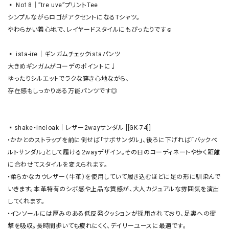
▪︎ No18｜”tre uve”プリントTee

シンプルながらロゴがアクセントになるTシャツ。

やわらかい着心地で、レイヤードスタイルにもぴったりです☺︎

▪︎ ista-ire｜ギンガムチェックistaパンツ

大きめギンガムがコーデのポイントに♩

ゆったりシルエットでラクな穿き心地ながら、

存在感もしっかりある万能パンツです◎

▪︎shake・incloak｜レザー2wayサンダル [[GK-74]]

•かかとのストラップを前に倒せば「サボサンダル」、後ろに下げれば「バックベ
ルトサンダル」として履ける2wayデザイン。その日のコーディネートや歩く距離
に合わせてスタイルを変えられます。

•柔らかなカウレザー（牛革）を使用していて履き込むほどに足の形に馴染んで
いきます。本革特有のシボ感や上品な質感が、大人カジュアルな雰囲気を演出
してくれます。

•インソールには厚みのある低反発クッションが採用されており、足裏への衝
撃を吸収。長時間歩いても疲れにくく、デイリーユースに最適です。
