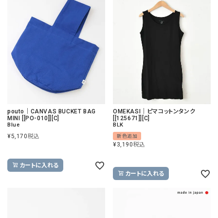
pouto｜CANVAS BUCKET BAG
OMEKASI｜ピマコットンタンク
MINI [[PO-010]][C]
[[125671]][C]
Blue
BLK
¥
5,170
税込
新色追加
¥
3,190
税込
カートに入れる
カートに入れる