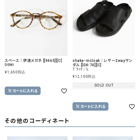
スペース｜伊達メガネ [[9465]][C]
shake・incloak｜レザー2wayサン
DEMI
ダル [[GK-74]][C]
ﾌﾞﾗｯｸ／L
¥
1,650
税込
¥
12,100
税込
SOLD OUT
カートに入れる
カートに入れる
その他のコーディネート