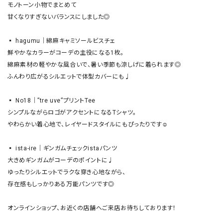
モノトーン小物でまとめて

甘くなりすぎないバランスにしました◎

▪︎ hagumu｜綿麻キャミソールビスチェ

鮮やかなカラーがコーデの主役になる1枚。

綿麻素材の軽やかな風合いで、暑い季節も涼しげに着られます◎

ふんわり広がるシルエットで体型カバーにも♩

▪︎ No18｜”tre uve”プリントTee

シンプルながらロゴがアクセントになるTシャツ。

やわらかい着心地で、レイヤードスタイルにもぴったりです☺︎

▪︎ ista-ire｜ギンガムチェックistaパンツ

大きめギンガムがコーデのポイントに♩

ゆったりシルエットでラクな穿き心地ながら、

存在感もしっかりある万能パンツです◎

オンラインショップ、お近くの店舗へご来店お待ちしております！