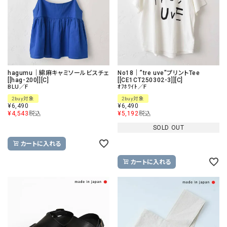
hagumu｜綿麻キャミソールビスチェ
No18｜”tre uve"プリントTee
[[hag-200]][C]
[[CE1CT250302-3]][C]
BLU／F
ｵﾌﾎﾜｲﾄ／F
2buy対象
2buy対象
¥
6,490
¥
6,490
¥
4,543
税込
¥
5,192
税込
SOLD OUT
カートに入れる
カートに入れる