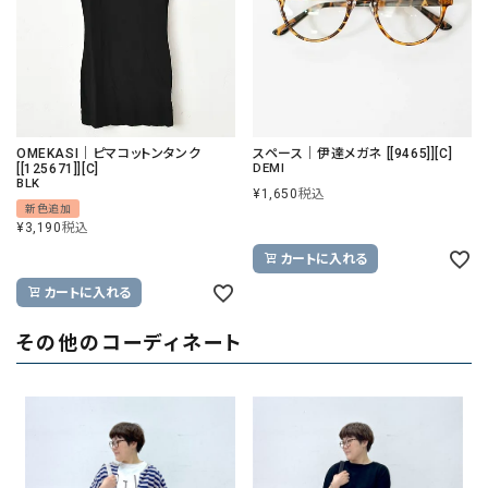
OMEKASI｜ピマコットンタンク
スペース｜伊達メガネ [[9465]][C]
[[125671]][C]
DEMI
BLK
¥
1,650
税込
新色追加
¥
3,190
税込
カートに入れる
カートに入れる
その他のコーディネート