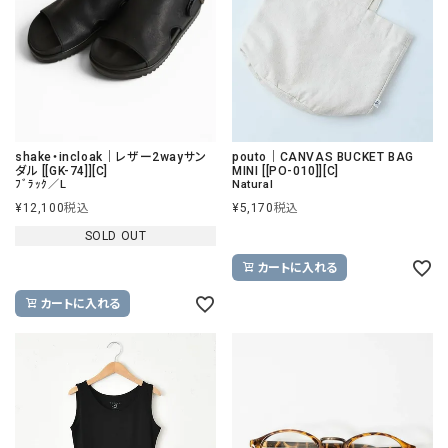
shake・incloak｜レザー2wayサン
pouto｜CANVAS BUCKET BAG
ダル [[GK-74]][C]
MINI [[PO-010]][C]
ﾌﾞﾗｯｸ／L
Natural
¥
12,100
税込
¥
5,170
税込
SOLD OUT
カートに入れる
カートに入れる