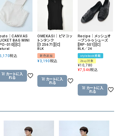
outo｜CANVAS
OMEKASI｜ピマコッ
Recipe｜メッシュオ
UCKET BAG MINI
トンタンク
ープントゥシューズ
[PO-010]][C]
[[125671]][C]
[[RP-501]][C]
atural
BLK
BLK／24
5,170
税込
新色追加
stylebook掲載
¥
3,190
税込
2buy対象
¥
10,780
¥
7,546
税込
カートに入
れる
カートに入
れる
カートに入
れる