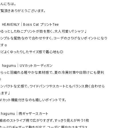
ケット・アウター
Our.（アワードット）
Hymn LIPA（ヒムリパ）
んにちは。

ご覧頂きありがとうございます。

ズ
Wrapin nine9（ラッピンナイン）
W（ラッピンナイン）
ロング・マキシ丈
day standard（デイスタンダード）
10t'ena (トテナ)
︎ HEAVENLY｜Boss Cat プリントTee

その他スカート
ゆるっとしたねこプリントが目を惹く、大人可愛いTシャツ♩

シンプルな配色なので合わせやすく、コーデのさりげないポイントになり
プス
す☺︎

08mab(ゼロハチマブ)
Johnbull（ジョンブル）
ピース・チュニック
ほどよくゆったりしたサイズ感で着心地も◎

すべて見る
1%（イチ パーセント）
LAOCOONTE（ラオコンテ）
ペット・オーバーオール
︎ hagumu｜UVカットカーディガン

1 metre carre（アンメートルキャレ ）
LAURA DI MAGGIO（ロ
ケット・アウター
さらっと羽織れる軽やかな素材感で、夏の冷房対策や日除けにも便利
オ）
ズ


120%lino（ワンハンドレッドトゥエンティ
le camouflage tribe
コンパクトな丈感で、ワイドパンツやスカートともバランス良く合わせら
ーパーセントリノ）
トライブ）
れます♩

adidas（アディダス）
Lallia Mu（ラリア ムー）
UVカット機能付きなのも嬉しいポイントです。

ASFVLT（アスファルト）
mizuiro ind（ミズイロ イ
︎hagumu｜柄ギャザースカート

Ampersand（アンパサンド）
MICALLE MICALLE（ミ
・細めのストライプ柄で広がりすぎず、すっきり見えが叶う1枚

Antiquite's（アンティークス）
NATURAL LAUNDRY（
・たっぷりギャザーで動きが出て、コーデに軽やかさをプラス
