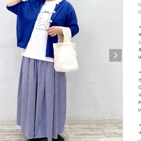
タンクトップ・キャミソール
ジャ
こ
グッ
その他のパンツ
▪
パンツ
デニムパンツ
ロング・マキシ丈
デニムパンツ
ロング・マキシ丈
ツ
その他のパンツ
その他スカート
その他スカート
トッ
ま
ワン
ジャケット
サロ
ジャケット
すべて見る
コート
バッグ
▪
ジャ
コート
ガウン
シューズ
グッ
◎
その他アウター
アクセサリー
すべて見る
バッグ
靴
▪
帽子