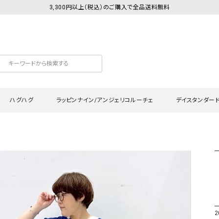
3,300円以上（税込）のご購入で全品送料無料
ハグハグ
ラッピンナイン/アンジェリコルーチェ
デイスタンダー
カットソー
Tシャツ・カットソー
ワンピース
Tシャツ・カットソー
ワンピース
トッ
プ・キャミソール
シャツ・ブラウス
チュニック
カーディガン・ベスト
チュニック
ワン
ン・ベスト
カーディガン
シャツ・ブラウス
パン
ラウス
ベスト
スウェット・パーカー
サロ
・パーカー
ニット
ニット
スカ
2