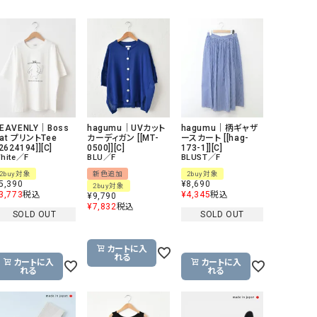
GO TO HOLLYWOOD（ゴートゥーハリウ
THIRTY（サーティ）
ッド）
G-STAR RAW（ジースターロウ）
tumugu:（ツムグ）
GOOD SPEED（グッドスピード）
un cinq（アンサンク）
GAIMO（ガイモ）
UNIVERSAL OVERAL
オーバーオール）
EAVENLY｜Boss
hagumu｜UVカット
hagumu｜柄ギャザ
at プリントTee
カーディガン [[MT-
ースカート [[hag-
GRAMICCI（グラミチ）
USU GALLERY（ユーエ
[2624194]][C]
0500]][C]
173-1]][C]
hite／F
BLU／F
BLUST／F
ー）
2buy対象
新色追加
2buy対象
（ｇ） （グラム）
upper hights（アッパーハ
5,390
¥
8,690
2buy対象
3,773
税込
¥
4,345
税込
¥
9,790
Gives a sense of fullment
+phenix（フェニックス）
¥
7,832
税込
SOLD OUT
SOLD OUT
HUNTER（ハンター）
WILD THINGS（ワイルド
カートに入
ICHI（イチ）
れる
カートに入
カートに入
れる
れる
ILIMA（イリマ）