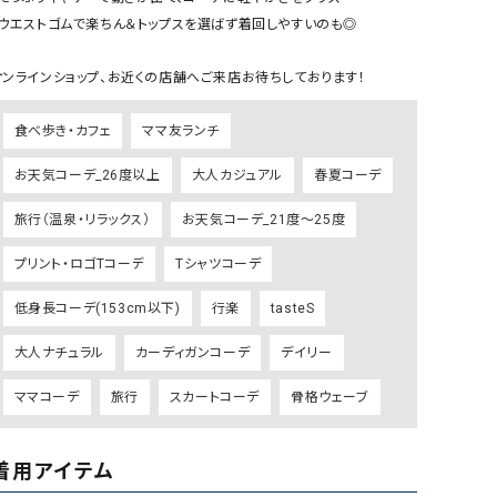
リー）
・ウエストゴムで楽ちん＆トップスを選ばず着回しやすいのも◎

Audition（オーディション）
ORDINARY FITS（オーデ
オンラインショップ、お近くの店舗へご来店お待ちしております！
ツ）
blue willow（ブルーウィロー）
Osmosis（オズモシス）
食べ歩き・カフェ
ママ友ランチ
blue willow（ブルーウィロー）
prit（プリット）
お天気コーデ_26度以上
大人カジュアル
春夏コーデ
CUBE SUGAR（キューブシュガー）
PUMA（プーマ）
旅行（温泉・リラックス）
お天気コーデ_21度～25度
CONVERSE ALL STAR（コンバースオー
Risley（リズレー）
ルスター）
プリント・ロゴTコーデ
Tシャツコーデ
Champion（チャンピオン）
RED CARD（レッドカード）
低身長コーデ(153cm以下)
行楽
tasteS
DENIM DUNGAREE（デニムダンガリー）
SO（エスオー）
大人ナチュラル
カーディガンコーデ
デイリー
Deck（ディック）
SUN VALLEY（サンバレー）
EVOL（イーボル）
SCOTCH&SODA（スコッチ
ママコーデ
旅行
スカートコーデ
骨格ウェーブ
ダ）
Emma Taylor（エマテイラー）
SUGAR ROSE（シュガーロ
着用アイテム
FLAVOR TEE（フレーバーティー）
squady by graphite（ス