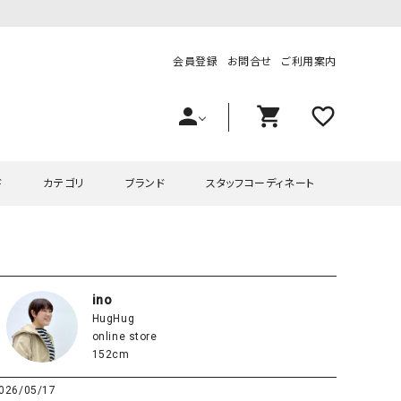
会員登録
お問合せ
ご利用案内
person
shopping_cart
favorite_outline
ド
カテゴリ
ブランド
スタッフコーディネート
プス
ハグハグ
ワンピース
OMEKASI（オメカシ）
ピース・チュニック
ラッピンナイン/アンジェリコルーチェ
チュニック
OMEKASI+（オメカシプラス
ino
HugHug
ツ
hagumu（ハグム）
Number18（オハコ）
online store
ペット・オーバーオール
her.（ハードット）
in the Market（インザマ
152cm
ート
and quarter（アンドクウォーター）
HUMS（ハムズ）
026/05/17