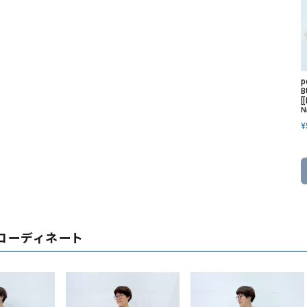
p
B
[
N
¥
コーディネート