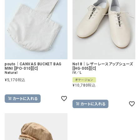
pouto｜CANVAS BUCKET BAG
No18｜レザーレースアップシューズ
MINI [[PO-010]][C]
[[HG-005]][C]
Natural
IV／L
¥
5,170
税込
オケージョン
¥
10,780
税込
カートに入れる
カートに入れる