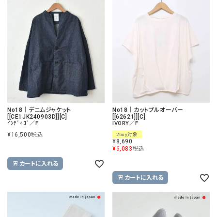
No18｜デニムジャケット
No18｜カットプルオーバー
[[CE1JK240903D]][C]
[[62621]][C]
ｲﾝﾃﾞｨｺﾞ／F
IVORY／F
¥
16,500
税込
2buy対象
¥
8,690
¥
6,083
税込
カートに入れる
カートに入れる