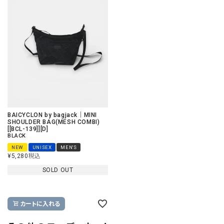
BAICYCLON by bagjack｜MINI
SHOULDER BAG(MESH COMBI)
[[BCL-139]][D]
BLACK
NEW
UNISEX
MEN'S
¥
5,280
税込
SOLD OUT
カートに入れる