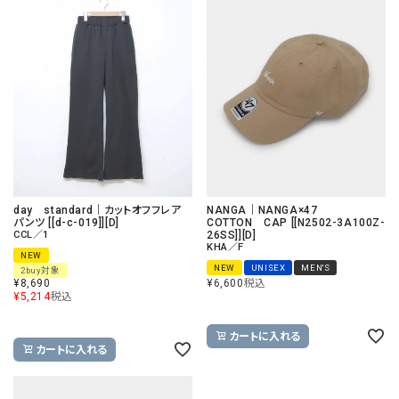
day standard｜カットオフフレア
NANGA｜NANGA×47
パンツ [[d-c-019]][D]
COTTON CAP [[N2502-3A100Z-
CCL／1
26SS]][D]
KHA／F
NEW
NEW
UNISEX
MEN'S
2buy対象
¥
8,690
¥
6,600
税込
¥
5,214
税込
カートに入れる
カートに入れる