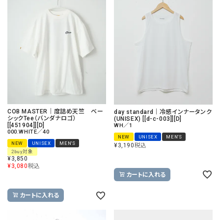
COB MASTER｜度詰め天竺 ベー
day standard｜冷感インナータンク
シックTee（バンダナロゴ）
(UNISEX) [[d-c-003]][D]
[[451904]][D]
WH／1
000.WHITE／40
NEW
UNISEX
MEN'S
NEW
UNISEX
MEN'S
¥
3,190
税込
2buy対象
¥
3,850
¥
3,080
税込
カートに入れる
カートに入れる