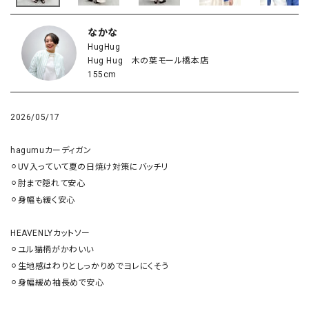
なかな
HugHug
Hug Hug 木の葉モール橋本店
155cm
2026/05/17
hagumuカーディガン

⚪︎UV入っていて夏の日焼け対策にバッチリ

⚪︎肘まで隠れて安心

⚪︎身幅も緩く安心

HEAVENLYカットソー

⚪︎ユル猫柄がかわいい

⚪︎生地感はわりとしっかりめでヨレにくそう

⚪︎身幅緩め袖長めで安心
