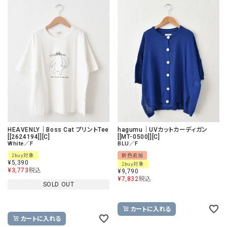
HEAVENLY｜Boss Cat プリントTee
hagumu｜UVカットカーディガン
[[2624194]][C]
[[MT-0500]][C]
White／F
BLU／F
2buy対象
新色追加
¥
5,390
2buy対象
¥
3,773
税込
¥
9,790
¥
7,832
税込
SOLD OUT
カートに入れる
カートに入れる