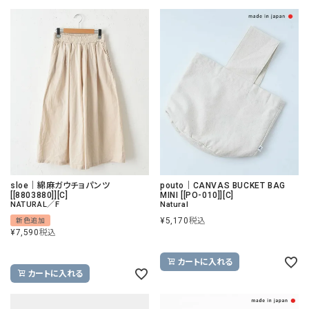
sloe｜綿麻ガウチョパンツ
pouto｜CANVAS BUCKET BAG
[[8803880]][C]
MINI [[PO-010]][C]
NATURAL／F
Natural
¥
5,170
税込
新色追加
¥
7,590
税込
カートに入れる
カートに入れる