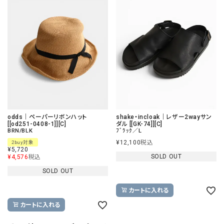
odds｜ペーパーリボンハット
shake・incloak｜レザー2wayサン
[[od251-0408-1]][C]
ダル [[GK-74]][C]
BRN/BLK
ﾌﾞﾗｯｸ／L
¥
12,100
税込
2buy対象
¥
5,720
SOLD OUT
¥
4,576
税込
SOLD OUT
カートに入れる
カートに入れる