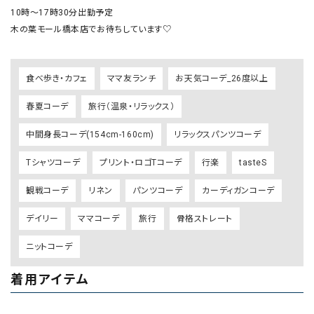
10時〜17時30分出勤予定

木の葉モール橋本店でお待ちしています♡
食べ歩き・カフェ
ママ友ランチ
お天気コーデ_26度以上
春夏コーデ
旅行（温泉・リラックス）
中間身長コーデ(154cm-160cm)
リラックスパンツコーデ
Tシャツコーデ
プリント・ロゴTコーデ
行楽
tasteS
観戦コーデ
リネン
パンツコーデ
カーディガンコーデ
デイリー
ママコーデ
旅行
骨格ストレート
ニットコーデ
着用アイテム