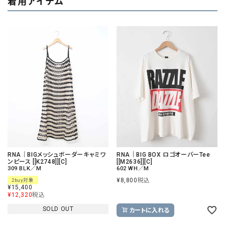
着用アイテム
RNA｜BIGメッシュボーダーキャミワ
RNA｜BIG BOX ロゴオーバーTee
ンピース [[K2748]][C]
[[M2636]][C]
309 BLK／M
602 WH／M
¥
8,800
税込
2buy対象
¥
15,400
¥
12,320
税込
SOLD OUT
カートに入れる