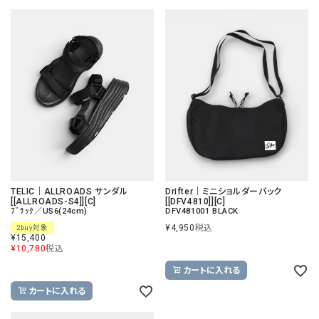
TELIC｜ALLROADS サンダル
Drifter｜ミニショルダーバック
[[ALLROADS-S4]][C]
[[DFV4810]][C]
ﾌﾞﾗｯｸ／US6(24cm)
DFV481001 BLACK
¥
4,950
税込
2buy対象
¥
15,400
¥
10,780
税込
カートに入れる
カートに入れる