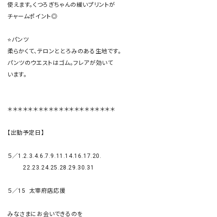
使えます。くつろぎちゃんの緩いプリントが

チャームポイント◎

⭐️パンツ

柔らかくて、テロンととろみのある生地です。

パンツのウエストはゴム。フレアが効いて

います。

＊＊＊＊＊＊＊＊＊＊＊＊＊＊＊＊＊＊＊＊＊

【出勤予定日】

５／1.2.3.4.6.7.9.11.14.16.17.20.

         22.23.24.25.28.29.30.31

５／15  太宰府店応援

みなさまにお会いできるのを　
