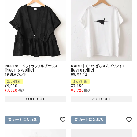
ista-ire｜ドットラッフルブラウス
NARU｜くつろぎちゃんプリントT
[[4601-6780]][C]
[[671017]][C]
19 BLACK／F
09. ｵﾌ／１
2buy対象
2buy対象
¥
9,900
¥
7,150
¥
7,920
税込
¥
5,720
税込
SOLD OUT
SOLD OUT
カートに入れる
カートに入れる