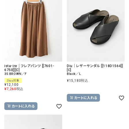
ista-ire｜フレアパンツ [[7601-
Diu｜レザーサンダル [[118D1564]]
6750]][C]
[C]
35 BROWN／F
Black／L
¥
15,180
税込
2buy対象
¥
12,100
¥
7,260
税込
カートに入れる
カートに入れる