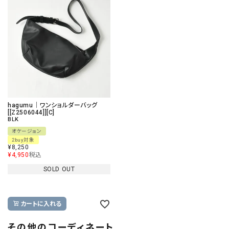
hagumu｜ワンショルダーバッグ
[[Z2506044]][C]
BLK
オケージョン
2buy対象
¥
8,250
¥
4,950
税込
SOLD OUT
カートに入れる
その他のコーディネート