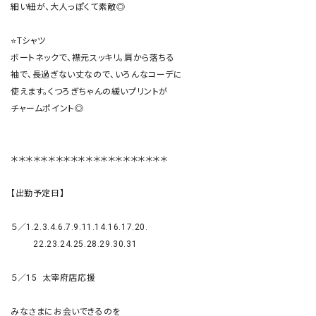
細い紐が、大人っぽくて素敵◎

⭐️Tシャツ

ボートネックで、襟元スッキリ。肩から落ちる

袖で、長過ぎない丈なので、いろんなコーデに

使えます。くつろぎちゃんの緩いプリントが

チャームポイント◎

＊＊＊＊＊＊＊＊＊＊＊＊＊＊＊＊＊＊＊＊＊

【出勤予定日】

５／1.2.3.4.6.7.9.11.14.16.17.20.

         22.23.24.25.28.29.30.31

５／15  太宰府店応援

みなさまにお会いできるのを　
