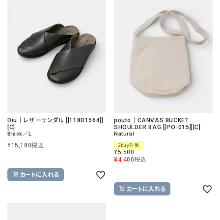
Diu｜レザーサンダル [[118D1564]]
pouto｜CANVAS BUCKET
[C]
SHOULDER BAG [[PO-015]][C]
Black／L
Natural
¥
15,180
税込
2buy対象
¥
5,500
¥
4,400
税込
カートに入れる
カートに入れる