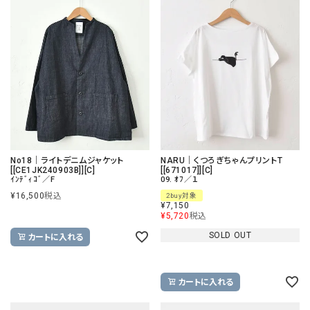
No18｜ライトデニムジャケット
NARU｜くつろぎちゃんプリントT
[[CE1JK240903B]][C]
[[671017]][C]
ｲﾝﾃﾞｨｺﾞ／F
09. ｵﾌ／１
¥
16,500
税込
2buy対象
¥
7,150
¥
5,720
税込
SOLD OUT
カートに入れる
カートに入れる