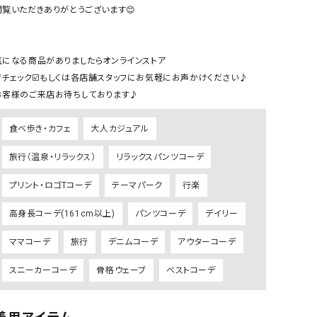
ケット・アウター
Our.（アワードット）
Hymn LIPA（ヒムリパ）
閲覧いただきありがとうございます😊

ズ
Wrapin nine9（ラッピンナイン）
W（ラッピンナイン）
ロング・マキシ丈
day standard（デイスタンダード）
10t'ena (トテナ)
気になる商品がありましたらオンラインストア

その他スカート
でチェック☑️もしくは各店舗スタッフにお気軽にお声かけください♪

お客様のご来店お待ちしております♪
プス
08mab(ゼロハチマブ)
Johnbull（ジョンブル）
ピース・チュニック
食べ歩き・カフェ
大人カジュアル
すべて見る
1%（イチ パーセント）
LAOCOONTE（ラオコンテ）
ペット・オーバーオール
旅行（温泉・リラックス）
リラックスパンツコーデ
1 metre carre（アンメートルキャレ ）
LAURA DI MAGGIO（ロ
ケット・アウター
オ）
プリント・ロゴTコーデ
テーマパーク
行楽
ズ
120%lino（ワンハンドレッドトゥエンティ
le camouflage tribe
高身長コーデ(161cm以上)
パンツコーデ
デイリー
ーパーセントリノ）
トライブ）
ママコーデ
旅行
デニムコーデ
アウターコーデ
adidas（アディダス）
Lallia Mu（ラリア ムー）
ASFVLT（アスファルト）
mizuiro ind（ミズイロ イ
スニーカーコーデ
骨格ウェーブ
ベストコーデ
Ampersand（アンパサンド）
MICALLE MICALLE（ミ
Antiquite's（アンティークス）
NATURAL LAUNDRY（