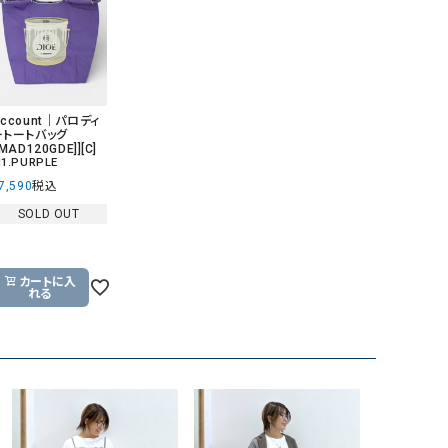
GO TO HOLLYWOOD（ゴートゥーハリウ
THIRTY（サーティ）
ッド）
G-STAR RAW（ジースターロウ）
tumugu:（ツムグ）
GOOD SPEED（グッドスピード）
un cinq（アンサンク）
ccount｜パロディ
ートートバッグ
GAIMO（ガイモ）
UNIVERSAL OVERAL
[MAD120GDE]][C]
1.PURPLE
オーバーオール）
7,590
税込
GRAMICCI（グラミチ）
USU GALLERY（ユーエ
SOLD OUT
ー）
（ｇ） （グラム）
upper hights（アッパーハ
カートに入
Gives a sense of fullment
+phenix（フェニックス）
れる
HUNTER（ハンター）
WILD THINGS（ワイルド
ICHI（イチ）
ILIMA（イリマ）