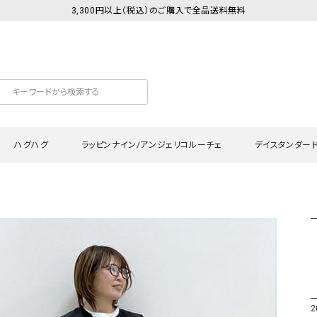
3,300円以上（税込）のご購入で全品送料無料
ハグハグ
ラッピンナイン/アンジェリコルーチェ
デイスタンダー
カットソー
Tシャツ・カットソー
ワンピース
Tシャツ・カットソー
ワンピース
トッ
プ・キャミソール
シャツ・ブラウス
チュニック
カーディガン・ベスト
チュニック
ワン
ン・ベスト
カーディガン
シャツ・ブラウス
パン
ラウス
ベスト
スウェット・パーカー
サロ
・パーカー
ニット
ニット
スカ
2