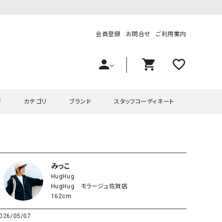
会員登録
お問合せ
ご利用案内
person
shopping_cart
favorite_outline
ド
カテゴリ
ブランド
スタッフコーディネート
プス
ハグハグ
ワンピース
OMEKASI（オメカシ）
ピース・チュニック
ラッピンナイン/アンジェリコルーチェ
チュニック
OMEKASI+（オメカシプラス
みっこ
HugHug
ツ
hagumu（ハグム）
Number18（オハコ）
HugHug モラージュ佐賀店
ペット・オーバーオール
her.（ハードット）
in the Market（インザマ
162cm
ート
and quarter（アンドクウォーター）
HUMS（ハムズ）
026/05/07