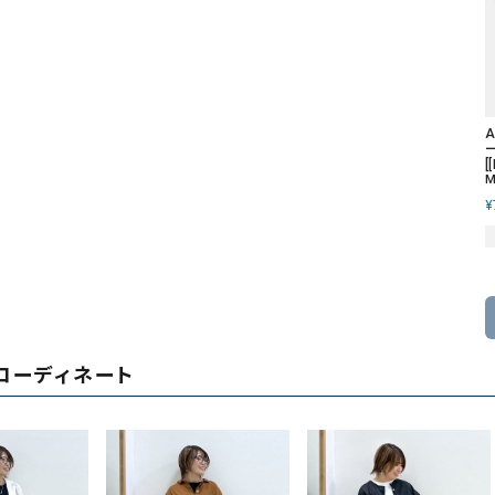
A
[
M
¥
コーディネート