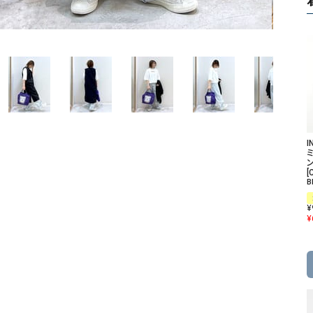
ソックス・その他雑貨
貨
I
ン
[
B
¥
¥