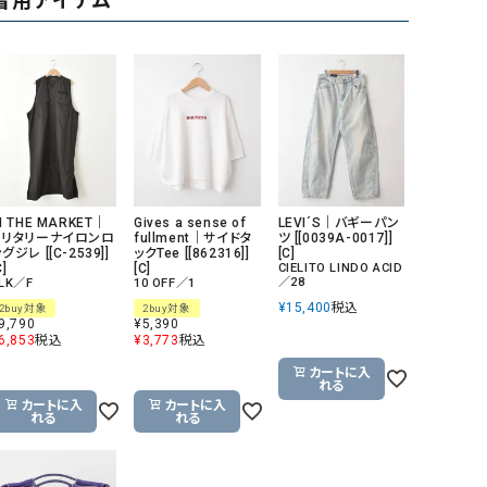
着用アイテム
リー）
Audition（オーディション）
ORDINARY FITS（オーデ
ツ）
blue willow（ブルーウィロー）
Osmosis（オズモシス）
blue willow（ブルーウィロー）
prit（プリット）
CUBE SUGAR（キューブシュガー）
PUMA（プーマ）
CONVERSE ALL STAR（コンバースオー
Risley（リズレー）
N THE MARKET｜
Gives a sense of
LEVI´S｜バギーパン
ミリタリーナイロンロ
fullment｜サイドタ
ツ [[0039A-0017]]
ルスター）
グジレ [[C-2539]]
ックTee [[862316]]
[C]
C]
[C]
CIELITO LINDO ACID
Champion（チャンピオン）
RED CARD（レッドカード）
／28
LK／F
10 OFF／1
¥
15,400
税込
2buy対象
2buy対象
DENIM DUNGAREE（デニムダンガリー）
SO（エスオー）
9,790
¥
5,390
6,853
税込
¥
3,773
税込
Deck（ディック）
SUN VALLEY（サンバレー）
カートに入
EVOL（イーボル）
SCOTCH&SODA（スコッチ
れる
カートに入
カートに入
ダ）
れる
れる
Emma Taylor（エマテイラー）
SUGAR ROSE（シュガーロ
FLAVOR TEE（フレーバーティー）
squady by graphite（ス