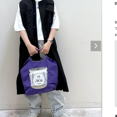
タンクトップ・キャミソール
ジャ
グッ
その他のパンツ
パンツ
デニムパンツ
ロング・マキシ丈
デニムパンツ
ロング・マキシ丈
ツ
その他のパンツ
その他スカート
その他スカート
トッ
ワン
ジャケット
サロ
ジャケット
すべて見る
コート
バッグ
ジャ
コート
ガウン
シューズ
グッ
その他アウター
アクセサリー
すべて見る
バッグ
靴
帽子