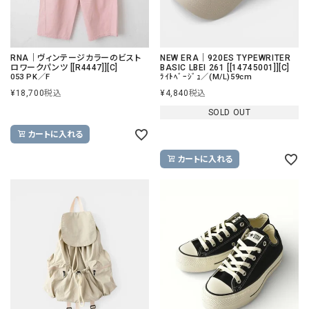
RNA｜ヴィンテージカラーのビスト
NEW ERA｜920ES TYPEWRITER
ロワークパンツ [[R4447]][C]
BASIC LBEI 261 [[14745001]][C]
053 PK／F
ﾗｲﾄﾍﾞｰｼﾞｭ／(M/L)59cm
¥
18,700
税込
¥
4,840
税込
SOLD OUT
カートに入れる
カートに入れる