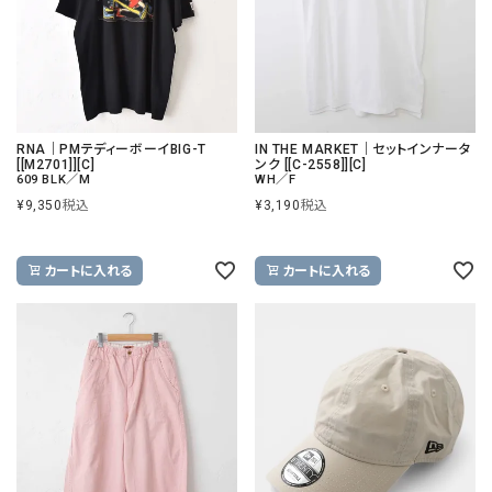
RNA｜PMテディーボーイBIG-T
IN THE MARKET｜セットインナータ
[[M2701]][C]
ンク [[C-2558]][C]
609 BLK／M
WH／F
¥
9,350
税込
¥
3,190
税込
カートに入れる
カートに入れる