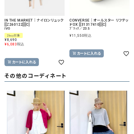
IN THE MARKET｜ナイロンリュック
CONVERSE｜オールスター リフテッ
[[Z260122]][C]
ドOX [[31317410]][C]
IVO
ﾌﾞﾗｯｸ／23.5
¥
11,550
税込
2buy対象
¥
8,690
¥
6,083
税込
カートに入れる
カートに入れる
その他のコーディネート