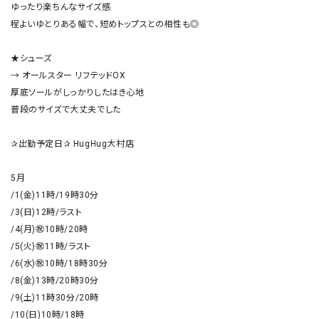
ゆったり楽ちんなサイズ感

程よいゆとりある幅で、短めトップスとの相性も◎

★シューズ

→ オールスター リフテッドOX 

厚底ソールがしっかりしたはき心地

普段のサイズで大丈夫でした

✰出勤予定日✰ HugHug大村店

5月

/1(金)11時/19時30分

/3(日)12時/ラスト

/4(月)㊗️10時/20時

/5(火)㊗️11時/ラスト

/6(水)㊗️10時/18時30分

/8(金)13時/20時30分

/9(土)11時30分/20時

/10(日)10時/18時
