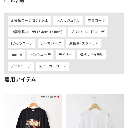
mii_hughug
お天気コーデ_26度以上
大人カジュアル
春夏コーデ
中間身長コーデ(154cm-160cm)
プリント・ロゴTコーデ
Tシャツコーデ
テーマパーク
運動会・スポーティ
tasteA
パンツコーデ
デイリー
骨格ナチュラル
デニムコーデ
スニーカーコーデ
着用アイテム