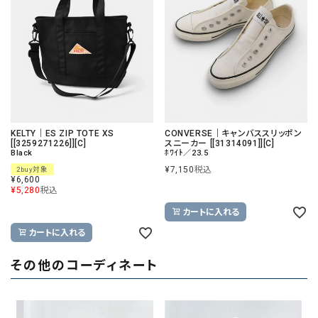
KELTY｜ES ZIP TOTE XS
CONVERSE｜キャンバススリッポン
[[3259271226]][C]
スニーカー [[31314091]][C]
Black
ﾎﾜｲﾄ／23.5
¥
7,150
税込
2buy対象
¥
6,600
¥
5,280
税込
カートに入れる
カートに入れる
その他のコーディネート