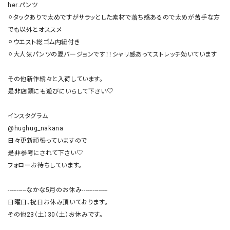
her.パンツ

⚪︎タックありで太めですがサラッとした素材で落ち感あるので太めが苦手な方
でも以外とオススメ

⚪︎ウエスト総ゴム内紐付き

⚪︎大人気パンツの夏バージョンです！！シャリ感あってストレッチ効いています

その他新作続々と入荷しています。

是非店頭にも遊びにいらして下さい♡

インスタグラム

@hughug_nakana

日々更新頑張っていますので

是非参考にされて下さい♡

フォローお待ちしています。

----------なかな5月のお休み--------------

日曜日、祝日お休み頂いております。

その他23（土）30（土）お休みです。
