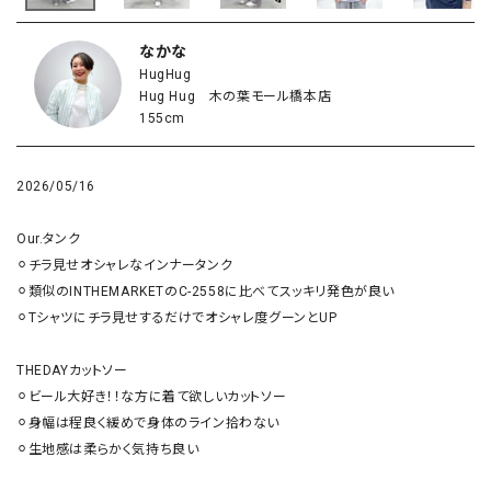
なかな
HugHug
Hug Hug 木の葉モール橋本店
155cm
2026/05/16
Our.タンク

⚪︎チラ見せオシャレなインナータンク

⚪︎類似のINTHEMARKETのC-2558に比べてスッキリ発色が良い

⚪︎Tシャツにチラ見せするだけでオシャレ度グーンとUP

THEDAYカットソー

⚪︎ビール大好き！！な方に着て欲しいカットソー

⚪︎身幅は程良く緩めで身体のライン拾わない

⚪︎生地感は柔らかく気持ち良い
