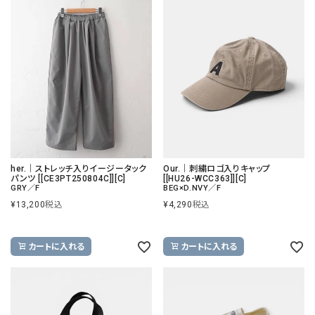
her.｜ストレッチ入りイージータック
Our.｜刺繍ロゴ入りキャップ
パンツ [[CE3PT250804C]][C]
[[HU26-WCC363]][C]
GRY／F
BEG×D.NVY／F
¥
13,200
税込
¥
4,290
税込
カートに入れる
カートに入れる