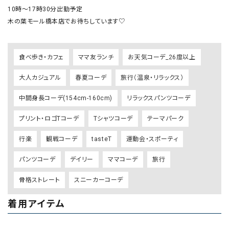
10時〜17時30分出勤予定

木の葉モール橋本店でお待ちしています♡
食べ歩き・カフェ
ママ友ランチ
お天気コーデ_26度以上
大人カジュアル
春夏コーデ
旅行（温泉・リラックス）
中間身長コーデ(154cm-160cm)
リラックスパンツコーデ
プリント・ロゴTコーデ
Tシャツコーデ
テーマパーク
行楽
観戦コーデ
tasteT
運動会・スポーティ
パンツコーデ
デイリー
ママコーデ
旅行
骨格ストレート
スニーカーコーデ
着用アイテム