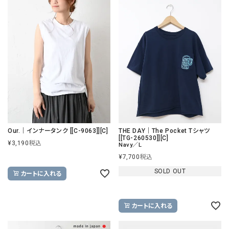
Our.｜インナータンク [[C-9063]][C]
THE DAY｜The Pocket Tシャツ
[[TG-260530]][C]
¥
3,190
税込
Navy／L
¥
7,700
税込
SOLD OUT
カートに入れる
カートに入れる