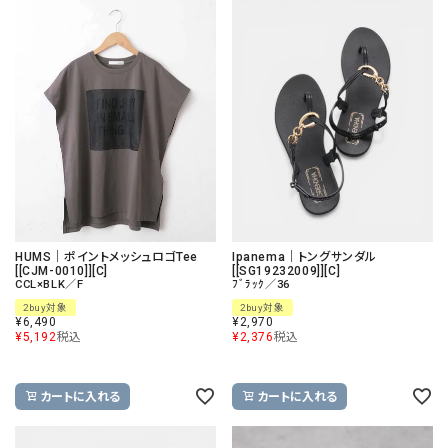
HUMS｜ポイントメッシュロゴTee
Ipanema｜トングサンダル
[[CJM-0010]][C]
[[SG19232009]][C]
CCL×BLK／F
ﾌﾞﾗｯｸ／36
2buy対象
2buy対象
¥
6,490
¥
2,970
¥
5,192
税込
¥
2,376
税込
カートに入れる
カートに入れる