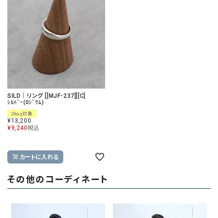
SILD｜リング [[MJF-237]][C]
ｼﾙﾊﾞｰ(ﾛｼﾞｳﾑ)
2buy対象
¥
13,200
¥
9,240
税込
カートに入れる
その他のコーディネート