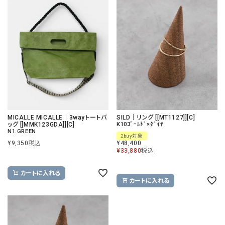
MICALLE MICALLE｜3wayトートバ
SILD｜リング [[MT1127]][C]
ッグ [[MMK123GDA]][C]
K10ｺﾞｰﾙﾄﾞ×ﾀﾞｲﾔ
N1.GREEN
2buy対象
¥
9,350
税込
¥
48,400
¥
33,880
税込
カートに入れる
カートに入れる