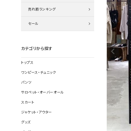
ニット
売れ筋ランキング
セール
その他の
デニムパン
カテゴリから探す
トップス
ジャケット
ワンピース・チュニック
コート
パンツ
サロペット・オーバーオール
スカート
バッグ
ジャケット・アウター
靴
グッズ
帽子