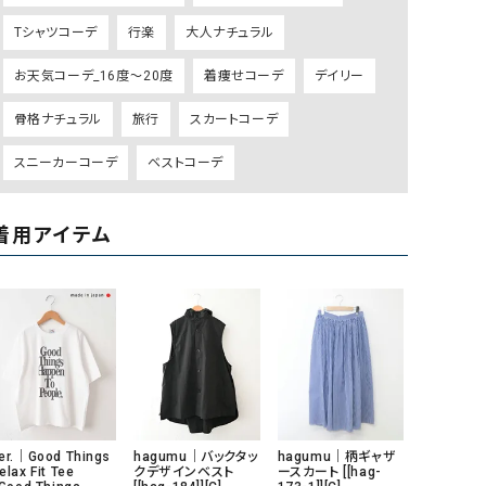
GO TO HOLLYWOOD（ゴートゥーハリウ
THIRTY（サーティ）
Tシャツコーデ
行楽
大人ナチュラル
ッド）
お天気コーデ_16度～20度
着痩せコーデ
デイリー
G-STAR RAW（ジースターロウ）
tumugu:（ツムグ）
骨格ナチュラル
旅行
スカートコーデ
GOOD SPEED（グッドスピード）
un cinq（アンサンク）
GAIMO（ガイモ）
UNIVERSAL OVERAL
スニーカーコーデ
ベストコーデ
オーバーオール）
GRAMICCI（グラミチ）
USU GALLERY（ユーエ
着用アイテム
ー）
（ｇ） （グラム）
upper hights（アッパーハ
Gives a sense of fullment
+phenix（フェニックス）
HUNTER（ハンター）
WILD THINGS（ワイルド
ICHI（イチ）
ILIMA（イリマ）
er.｜Good Things
hagumu｜バックタッ
hagumu｜柄ギャザ
elax Fit Tee
クデザインベスト
ースカート [[hag-