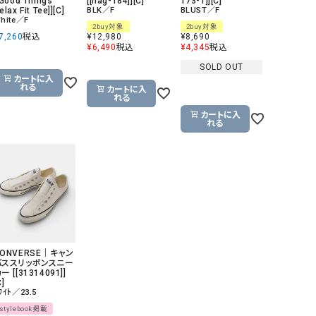
[Good Things
[[hag-184]][C]
173-1]][C]
elax Fit Tee]][C]
BLK／F
BLUST／F
hite／F
2buy対象
2buy対象
7,260
税込
¥
12,980
¥
8,690
¥
6,490
税込
¥
4,345
税込
SOLD OUT
カートに入
れる
カートに入
れる
カートに入
れる
CONVERSE｜キャン
バススリッポンスニー
ー [[31314091]]
C]
ﾜｲﾄ／23.5
stylebook掲載