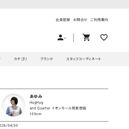
会員登録
お問合せ
ご利用案内
person
shopping_cart
favorite_outline
ド
カテゴリ
ブランド
スタッフコーディネート
プス
ハグハグ
ワンピース
OMEKASI（オメカシ）
ピース・チュニック
ラッピンナイン/アンジェリコルーチェ
チュニック
OMEKASI+（オメカシプラス
あゆみ
HugHug
ツ
hagumu（ハグム）
Number18（オハコ）
and Quarter イオンモール筑紫野店
ペット・オーバーオール
her.（ハードット）
in the Market（インザマ
159cm
ート
and quarter（アンドクウォーター）
HUMS（ハムズ）
026/04/30