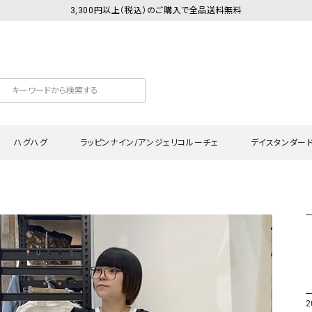
3,300円以上（税込）のご購入で全品送料無料
ハグハグ
ラッピンナイン/アンジェリコルーチェ
デイスタンダー
カットソー
Tシャツ・カットソー
ワンピース
Tシャツ・カットソー
ワンピース
トッ
プ・キャミソール
シャツ・ブラウス
チュニック
カーディガン・ベスト
チュニック
ワン
ン・ベスト
カーディガン
シャツ・ブラウス
パン
ラウス
ベスト
スウェット・パーカー
サロ
・パーカー
ニット
ニット
スカ
2