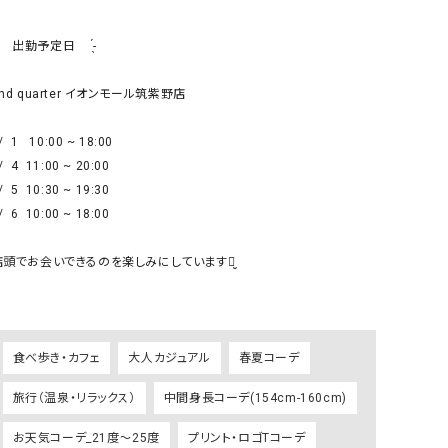
リー）
 ̗̀    出勤予定日     ̖́-

Audition（オーディション）
ORDINARY FITS（オーデ
ツ）
nd quarter イオンモール筑紫野店

blue willow（ブルーウィロー）
Osmosis（オズモシス）
blue willow（ブルーウィロー）
prit（プリット）
/  1   10:00 ~ 18:00

/  4  11:00 ~ 20:00

CUBE SUGAR（キューブシュガー）
PUMA（プーマ）
/  5  10:30 ~ 19:30

CONVERSE ALL STAR（コンバースオー
Risley（リズレー）
/  6  10:00 ~ 18:00

ルスター）
Champion（チャンピオン）
RED CARD（レッドカード）
店頭でお会いできるのを楽しみにしていますꪔ̤̮ 

DENIM DUNGAREE（デニムダンガリー）
SO（エスオー）
Deck（ディック）
SUN VALLEY（サンバレー）
EVOL（イーボル）
SCOTCH&SODA（スコッチ
食べ歩き・カフェ
大人カジュアル
春夏コーデ
ダ）
旅行（温泉・リラックス）
中間身長コーデ(154cm-160cm)
Emma Taylor（エマテイラー）
SUGAR ROSE（シュガーロ
お天気コーデ_21度～25度
プリント・ロゴTコーデ
FLAVOR TEE（フレーバーティー）
squady by graphite（ス