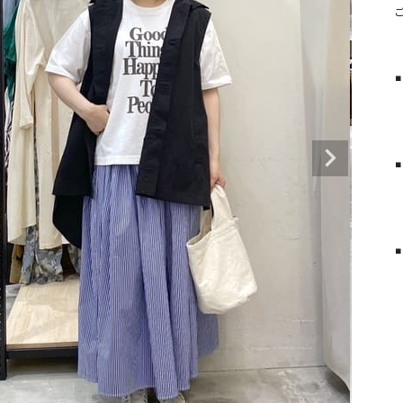
タンクトップ・キャミソール
ジャ
グッ
その他のパンツ
■
パンツ
デニムパンツ
ロング・マキシ丈
デニムパンツ
ロング・マキシ丈
    綿100%でしっかりした生地
    安心感ある5分袖で二の腕
ツ
その他のパンツ
その他スカート
その他スカート
トッ
ワン
■
ジャケット
    薄くて軽い、季節選ばず使え
サロ
ジャケット
すべて見る
コート
バッグ
    フード＋ギャザーで背中も
ジャ
コート
ガウン
シューズ
グッ
■
その他アウター
アクセサリー
    ウエストがすごくゆった
すべて見る
    薄くて裏地が無いので夏場も
バッグ
靴
帽子