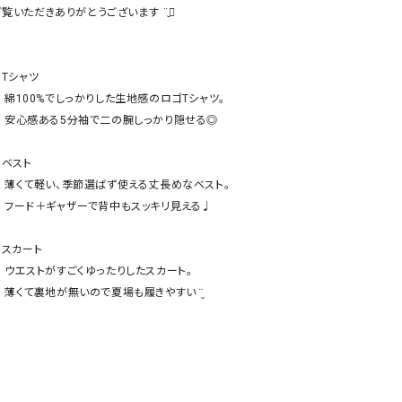
ケット・アウター
Our.（アワードット）
Hymn LIPA（ヒムリパ）
ご覧いただきありがとうございます ¨̮⃝

ズ
Wrapin nine9（ラッピンナイン）
W（ラッピンナイン）
ロング・マキシ丈
day standard（デイスタンダード）
10t'ena (トテナ)
 Tシャツ

その他スカート
感のロゴTシャツ。

しっかり隠せる◎

プス
08mab(ゼロハチマブ)
Johnbull（ジョンブル）
ピース・チュニック
 ベスト

すべて見る
1%（イチ パーセント）
LAOCOONTE（ラオコンテ）
る丈長めなベスト。

ペット・オーバーオール
スッキリ見える♩

1 metre carre（アンメートルキャレ ）
LAURA DI MAGGIO（ロ
ケット・アウター
オ）
ズ
 スカート

120%lino（ワンハンドレッドトゥエンティ
le camouflage tribe
りしたスカート。

ーパーセントリノ）
トライブ）
履きやすい ¨̮

adidas（アディダス）
Lallia Mu（ラリア ムー）
ASFVLT（アスファルト）
mizuiro ind（ミズイロ イ
Ampersand（アンパサンド）
MICALLE MICALLE（ミ
Antiquite's（アンティークス）
NATURAL LAUNDRY（