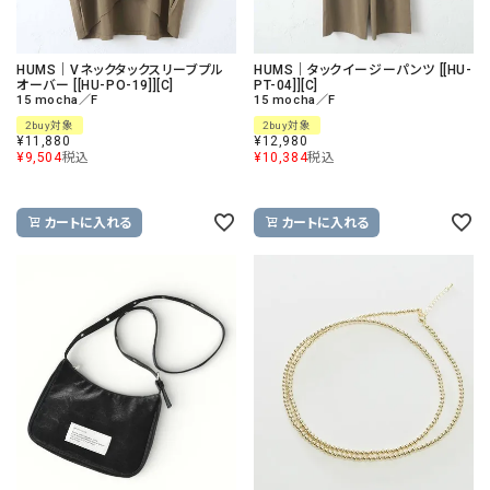
HUMS｜Vネックタックスリーブプル
HUMS｜タックイージーパンツ [[HU-
オーバー [[HU-PO-19]][C]
PT-04]][C]
15 mocha／F
15 mocha／F
2buy対象
2buy対象
¥
11,880
¥
12,980
¥
9,504
税込
¥
10,384
税込
カートに入れる
カートに入れる