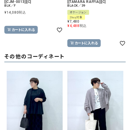
[[CJM-0013]][C]
[[TAMARA RAFFIA]][C]
BLK／F
BLACK／39
¥
14,080
税込
オケージョン
2buy対象
¥
7,480
¥
4,488
税込
カートに入れる
カートに入れる
その他のコーディネート