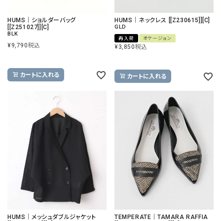
HUMS｜ショルダーバッグ
HUMS｜ネックレス [[Z230615]][C]
[[Z251027]][C]
GLD
BLK
再入荷
オケージョン
¥
9,790
税込
¥
3,850
税込
カートに入れる
カートに入れる
HUMS｜メッシュダブルジャケット
TEMPERATE｜TAMARA RAFFIA