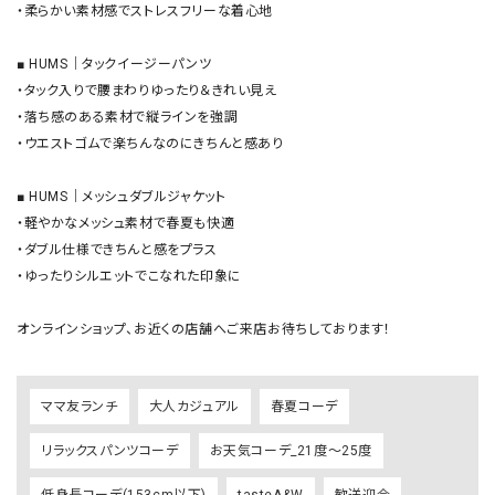
・柔らかい素材感でストレスフリーな着心地

■ HUMS｜タックイージーパンツ

・タック入りで腰まわりゆったり＆きれい見え

・落ち感のある素材で縦ラインを強調

・ウエストゴムで楽ちんなのにきちんと感あり

■ HUMS｜メッシュダブルジャケット

・軽やかなメッシュ素材で春夏も快適

・ダブル仕様できちんと感をプラス

・ゆったりシルエットでこなれた印象に

オンラインショップ、お近くの店舗へご来店お待ちしております！
ママ友ランチ
大人カジュアル
春夏コーデ
リラックスパンツコーデ
お天気コーデ_21度～25度
低身長コーデ(153cm以下)
tasteA&W
歓送迎会