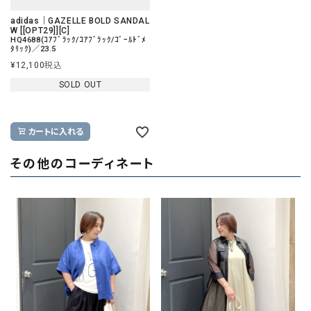
adidas｜GAZELLE BOLD SANDAL
W [[OPT29]][C]
HQ4688(ｺｱﾌﾞﾗｯｸ/ｺｱﾌﾞﾗｯｸ/ｺﾞｰﾙﾄﾞﾒ
ﾀﾘｯｸ)／23.5
¥
12,100
税込
SOLD OUT
カートに入れる
その他のコーディネート