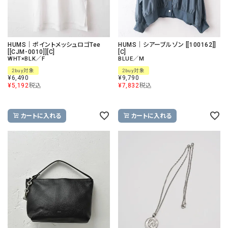
HUMS｜ポイントメッシュロゴTee
HUMS｜シアーブルゾン [[100162]]
[[CJM-0010]][C]
[C]
WHT×BLK／F
BLUE／M
2buy対象
2buy対象
¥
6,490
¥
9,790
¥
5,192
税込
¥
7,832
税込
カートに入れる
カートに入れる