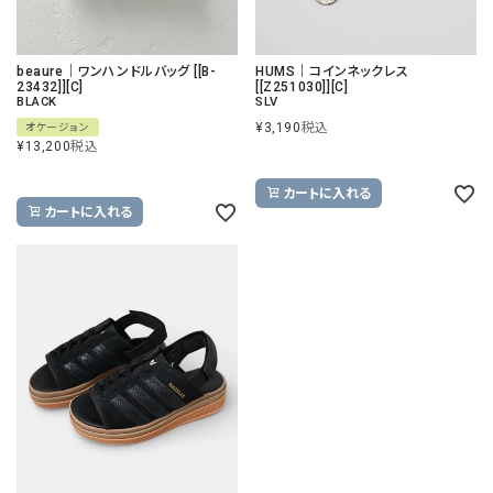
beaure｜ワンハンドルバッグ [[B-
HUMS｜コインネックレス
23432]][C]
[[Z251030]][C]
BLACK
SLV
¥
3,190
税込
オケージョン
¥
13,200
税込
カートに入れる
カートに入れる