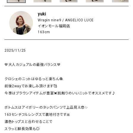
yuki
Wrapin nine9 / ANGELICO LUCE
イオンモール福岡店
163cm
2025/11/25
🤎大人カジュアルの最強バランス🤎

クロシェのニットはゆるっと楽ちん🧶

前後2wayでお楽しみ頂けます🥰

今季はブラウンアイテムが豊富💓肌触りのいいニットでオススメです♪

ボトムスはアイボリーのタックパンツで上品見え😎✨

163センチフルレングスで裏地付きです🎀

濃色トップスと合わせることで

スラっと脚長効果も◎
