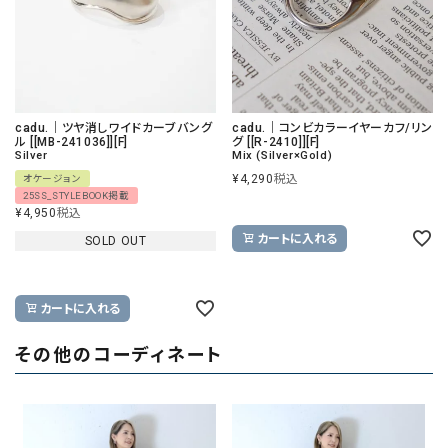
cadu.｜ツヤ消しワイドカーブバング
cadu.｜コンビカラーイヤーカフ/リン
ル [[MB-241036]][F]
グ [[R-2410]][F]
Silver
Mix (Silver×Gold)
¥
4,290
税込
オケージョン
25SS_STYLEBOOK掲載
¥
4,950
税込
カートに入れる
SOLD OUT
カートに入れる
その他のコーディネート