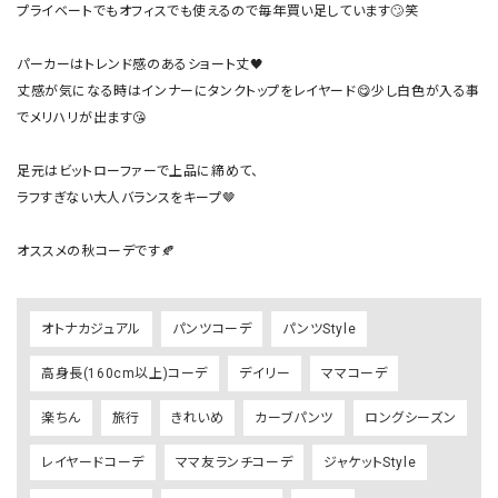
プライベートでもオフィスでも使えるので毎年買い足しています🙄笑

パーカーはトレンド感のあるショート丈🖤

丈感が気になる時はインナーにタンクトップをレイヤード😋少し白色が入る事
でメリハリが出ます😘

足元はビットローファーで上品に締めて、

ラフすぎない大人バランスをキープ🤎

オトナカジュアル
パンツコーデ
パンツStyle
高身長(160cm以上)コーデ
デイリー
ママコーデ
楽ちん
旅行
きれいめ
カーブパンツ
ロングシーズン
レイヤードコーデ
ママ友ランチコーデ
ジャケットStyle