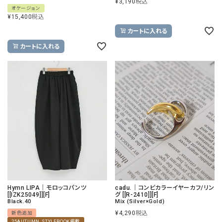
¥
3,190
税込
オケージョン
¥
15,400
税込
カートに入れる
カートに入れる
Hymn LIPA｜モロッコパンツ
cadu.｜コンビカラーイヤーカフ/リン
[[IZK25049]][F]
グ [[R-2410]][F]
Black.40
Mix (Silver×Gold)
¥
4,290
税込
新色追加
25AUTUMN_STYLEBOOK掲載