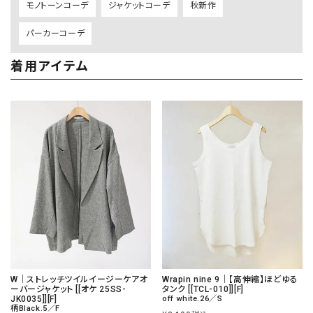
モノトーンコーデ
ジャケットコーデ
秋新作
パーカーコーデ
着用アイテム
W｜ストレッチツイルイージーケアオ
Wrapin nine 9｜【高伸縮】ほどゆる
ーバージャケット [[オケ 25SS-
タンク [[TCL-010]][F]
JK0035]][F]
off white.26／S
柄Black.5／F