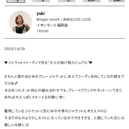
yuki
Wrapin nine9 / ANGELICO LUCE
イオンモール福岡店
163cm
2025/10/29
🖤ジャケット×フーディで作る“大人の抜け感カジュアル”🖤

きちんと感のあるWのグレージャケットにあえてフーディをINしてこなれ感をプ
ラス🫣💕

ゆるめシルエット同士の組み合わせでも、グレー×ブラックのモノトーンでまと
めれば大人っぽくスマートな印象に😎✨

着用しているジャケットと別にWの今季のジャケットもオススメ🫶🏻

今までのものより少しタイトになっているので大きすぎる…と感じていた方には
嬉しい仕様に😊
