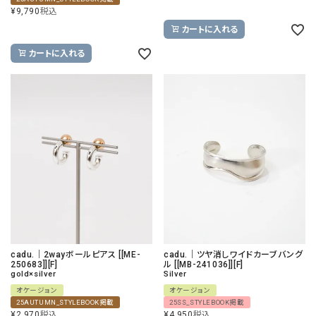
¥
9,790
税込
カートに入れる
カートに入れる
cadu.｜2wayボールピアス [[ME-
cadu.｜ツヤ消しワイドカーブバング
250683]][F]
ル [[MB-241036]][F]
gold×silver
Silver
オケージョン
オケージョン
25AUTUMN_STYLEBOOK掲載
25SS_STYLEBOOK掲載
¥
2,970
税込
¥
4,950
税込