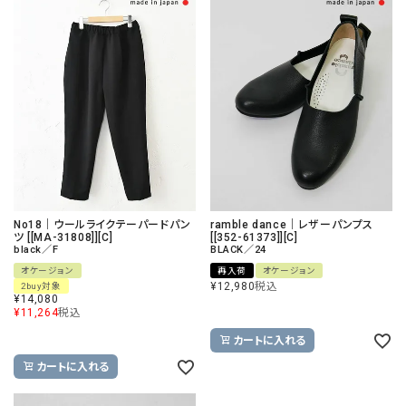
No18｜ウールライクテーパードパン
ramble dance｜レザーパンプス
ツ [[MA-31808]][C]
[[352-61373]][C]
black／F
BLACK／24
オケージョン
再入荷
オケージョン
¥
12,980
税込
2buy対象
¥
14,080
¥
11,264
税込
カートに入れる
カートに入れる