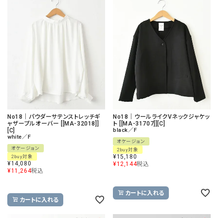
No18｜パウダーサテンストレッチギ
No18｜ウールライクVネックジャケッ
ャザープルオーバー [[MA-32018]]
ト [[MA-31707]][C]
[C]
black／F
white／F
オケージョン
オケージョン
2buy対象
¥
15,180
2buy対象
¥
14,080
¥
12,144
税込
¥
11,264
税込
カートに入れる
カートに入れる