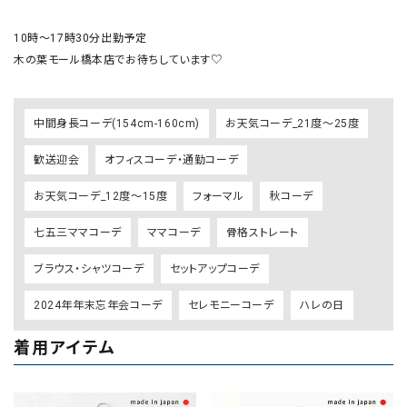
10時〜17時30分出勤予定

木の葉モール橋本店でお待ちしています♡
中間身長コーデ(154cm-160cm)
お天気コーデ_21度～25度
歓送迎会
オフィスコーデ・通勤コーデ
お天気コーデ_12度～15度
フォーマル
秋コーデ
七五三ママコーデ
ママコーデ
骨格ストレート
ブラウス・シャツコーデ
セットアップコーデ
2024年年末忘年会コーデ
セレモニーコーデ
ハレの日
着用アイテム