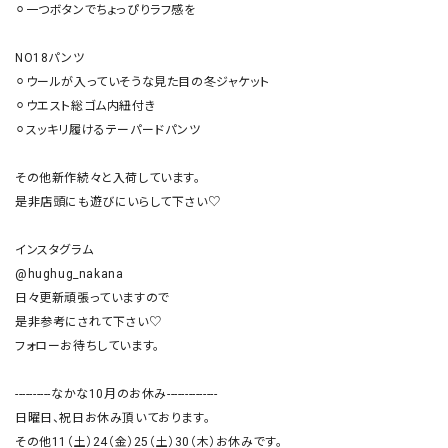
⚪︎一つボタンでちょっぴりラフ感を

NO18パンツ

⚪︎ウールが入っていそうな見た目の冬ジャケット

⚪︎ウエスト総ゴム内紐付き

⚪︎スッキリ履けるテーパードパンツ

その他新作続々と入荷しています。

是非店頭にも遊びにいらして下さい♡

インスタグラム

@hughug_nakana

日々更新頑張っていますので

是非参考にされて下さい♡

フォローお待ちしています。

----------なかな10月のお休み--------------

日曜日、祝日お休み頂いております。

その他11（土）24（金）25（土）30（木）お休みです。
