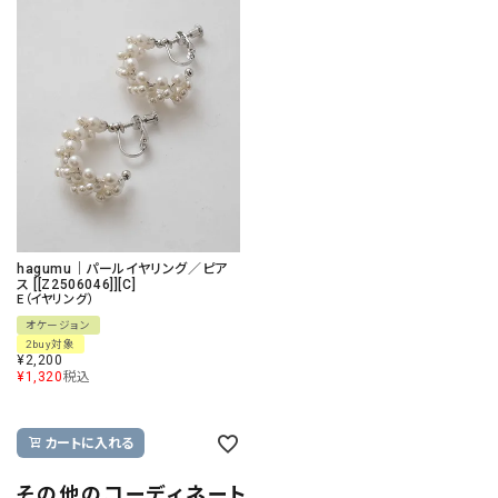
hagumu｜パールイヤリング／ピア
ス [[Z2506046]][C]
E（イヤリング）
オケージョン
2buy対象
¥
2,200
¥
1,320
税込
カートに入れる
その他のコーディネート