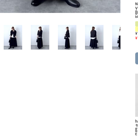
ソックス・その他雑貨
貨
[
b
¥
¥
[
E