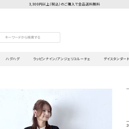
3,300円以上（税込）のご購入で全品送料無料
ハグハグ
ラッピンナイン/アンジェリコルーチェ
デイスタンダー
カットソー
Tシャツ・カットソー
ワンピース
Tシャツ・カットソー
ワンピース
トッ
プ・キャミソール
シャツ・ブラウス
チュニック
カーディガン・ベスト
チュニック
ワン
ン・ベスト
カーディガン
シャツ・ブラウス
パン
ラウス
ベスト
スウェット・パーカー
サロ
・パーカー
ニット
ニット
スカ
2