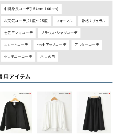
ケット・アウター
Our.（アワードット）
Hymn LIPA（ヒムリパ）
中間身長コーデ(154cm-160cm)
ズ
Wrapin nine9（ラッピンナイン）
W（ラッピンナイン）
お天気コーデ_21度～25度
フォーマル
骨格ナチュラル
ロング・マキシ丈
day standard（デイスタンダード）
10t'ena (トテナ)
その他スカート
七五三ママコーデ
ブラウス・シャツコーデ
プス
スカートコーデ
セットアップコーデ
アウターコーデ
08mab(ゼロハチマブ)
Johnbull（ジョンブル）
ピース・チュニック
セレモニーコーデ
ハレの日
すべて見る
1%（イチ パーセント）
LAOCOONTE（ラオコンテ）
ペット・オーバーオール
1 metre carre（アンメートルキャレ ）
LAURA DI MAGGIO（ロ
ケット・アウター
着用アイテム
オ）
ズ
120%lino（ワンハンドレッドトゥエンティ
le camouflage tribe
ーパーセントリノ）
トライブ）
adidas（アディダス）
Lallia Mu（ラリア ムー）
ASFVLT（アスファルト）
mizuiro ind（ミズイロ イ
Ampersand（アンパサンド）
MICALLE MICALLE（ミ
Antiquite's（アンティークス）
NATURAL LAUNDRY（