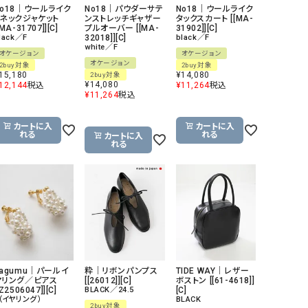
No18｜ウールライク
No18｜パウダーサテ
No18｜ウールライク
リー）
Vネックジャケット
ンストレッチギャザー
タックスカート [[MA-
[MA-31707]][C]
プルオーバー [[MA-
31902]][C]
Audition（オーディション）
ORDINARY FITS（オーデ
lack／F
32018]][C]
black／F
white／F
ツ）
オケージョン
オケージョン
オケージョン
2buy対象
2buy対象
blue willow（ブルーウィロー）
Osmosis（オズモシス）
15,180
¥
14,080
2buy対象
¥
14,080
12,144
税込
¥
11,264
税込
blue willow（ブルーウィロー）
prit（プリット）
¥
11,264
税込
CUBE SUGAR（キューブシュガー）
PUMA（プーマ）
カートに入
カートに入
れる
れる
カートに入
CONVERSE ALL STAR（コンバースオー
Risley（リズレー）
れる
ルスター）
Champion（チャンピオン）
RED CARD（レッドカード）
DENIM DUNGAREE（デニムダンガリー）
SO（エスオー）
Deck（ディック）
SUN VALLEY（サンバレー）
EVOL（イーボル）
SCOTCH&SODA（スコッチ
ダ）
hagumu｜パールイ
粋｜リボンパンプス
TIDE WAY｜レザー
ヤリング／ピアス
[[26012]][C]
ボストン [[61-4618]]
Emma Taylor（エマテイラー）
SUGAR ROSE（シュガーロ
[Z2506047]][C]
BLACK／24.5
[C]
（イヤリング）
BLACK
FLAVOR TEE（フレーバーティー）
squady by graphite（ス
2buy対象