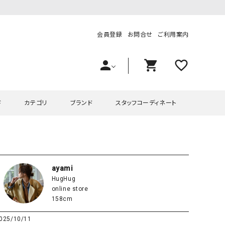
会員登録
お問合せ
ご利用案内
person
shopping_cart
favorite_outline
ド
カテゴリ
ブランド
スタッフコーディネート
プス
ハグハグ
ワンピース
OMEKASI（オメカシ）
ピース・チュニック
ラッピンナイン/アンジェリコルーチェ
チュニック
OMEKASI+（オメカシプラス
ayami
HugHug
ツ
hagumu（ハグム）
Number18（オハコ）
online store
ペット・オーバーオール
her.（ハードット）
in the Market（インザマ
158cm
ート
and quarter（アンドクウォーター）
HUMS（ハムズ）
025/10/11