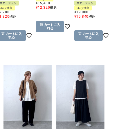
¥
15,400
オケージョン
オケージョン
GO TO HOLLYWOOD（ゴートゥーハリウ
THIRTY（サーティ）
¥
12,320
税込
2buy対象
2buy対象
2,200
¥
19,800
ッド）
1,320
税込
¥
15,840
税込
G-STAR RAW（ジースターロウ）
tumugu:（ツムグ）
カートに入
れる
GOOD SPEED（グッドスピード）
un cinq（アンサンク）
カートに入
カートに入
れる
れる
GAIMO（ガイモ）
UNIVERSAL OVERAL
オーバーオール）
GRAMICCI（グラミチ）
USU GALLERY（ユーエ
ー）
（ｇ） （グラム）
upper hights（アッパーハ
Gives a sense of fullment
+phenix（フェニックス）
HUNTER（ハンター）
WILD THINGS（ワイルド
ICHI（イチ）
ILIMA（イリマ）