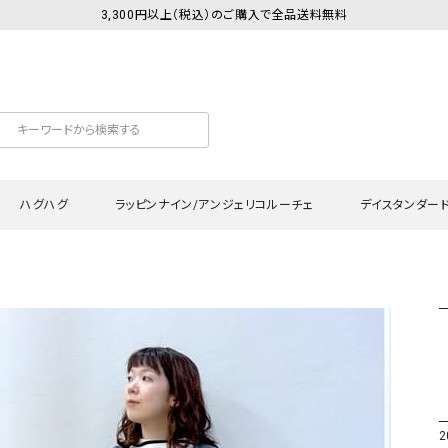
3,300円以上（税込）のご購入で全品送料無料
ハグハグ
ラッピンナイン/アンジェリコルーチェ
デイスタンダー
カットソー
Tシャツ・カットソー
ワンピース
Tシャツ・カットソー
ワンピース
トッ
プ・キャミソール
シャツ・ブラウス
チュニック
カーディガン・ベスト
チュニック
ワン
ン・ベスト
カーディガン
シャツ・ブラウス
パン
ラウス
ベスト
スウェット・パーカー
サロ
・パーカー
ニット
ニット
スカ
2