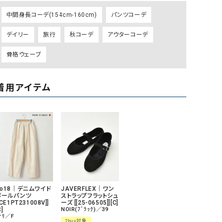
ケット・アウター
Our.（アワードット）
Hymn LIPA（ヒムリパ）
中間身長コーデ(154cm-160cm)
パンツコーデ
ズ
Wrapin nine9（ラッピンナイン）
W（ラッピンナイン）
デイリー
旅行
秋コーデ
アウターコーデ
ロング・マキシ丈
day standard（デイスタンダード）
10t'ena (トテナ)
その他スカート
骨格ウェーブ
プス
08mab(ゼロハチマブ)
Johnbull（ジョンブル）
着用アイテム
ピース・チュニック
すべて見る
1%（イチ パーセント）
LAOCOONTE（ラオコンテ）
ペット・オーバーオール
1 metre carre（アンメートルキャレ ）
LAURA DI MAGGIO（ロ
ケット・アウター
オ）
ズ
120%lino（ワンハンドレッドトゥエンティ
le camouflage tribe
ーパーセントリノ）
トライブ）
adidas（アディダス）
Lallia Mu（ラリア ムー）
ASFVLT（アスファルト）
mizuiro ind（ミズイロ イ
No18｜デニムワイド
JAVERFLEX｜ワン
ボールパンツ
ストラップフラットシュ
Ampersand（アンパサンド）
MICALLE MICALLE（ミ
[CE1PT231008V]]
ーズ [[25-06505]][C]
C]
NOIR(ﾌﾞﾗｯｸ)／39
ﾅﾘ／F
Antiquite's（アンティークス）
NATURAL LAUNDRY（
2buy対象