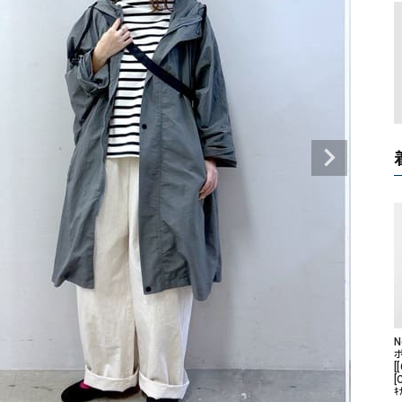
タンクトップ・キャミソール
ジャ
グッ
その他のパンツ
パンツ
デニムパンツ
ロング・マキシ丈
デニムパンツ
ロング・マキシ丈
ツ
その他のパンツ
その他スカート
その他スカート
トッ
ワン
ジャケット
サロ
ジャケット
すべて見る
コート
バッグ
ジャ
コート
ガウン
シューズ
グッ
その他アウター
アクセサリー
すべて見る
バッグ
靴
[
帽子
[
ｷ