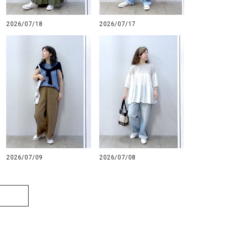
GO TO HOLLYWOOD（ゴートゥーハリウ
THIRTY（サーティ）
2026/07/18
2026/07/17
ッド）
G-STAR RAW（ジースターロウ）
tumugu:（ツムグ）
GOOD SPEED（グッドスピード）
un cinq（アンサンク）
GAIMO（ガイモ）
UNIVERSAL OVERAL
オーバーオール）
GRAMICCI（グラミチ）
USU GALLERY（ユーエ
ー）
（ｇ） （グラム）
upper hights（アッパーハ
Gives a sense of fullment
+phenix（フェニックス）
2026/07/09
2026/07/08
HUNTER（ハンター）
WILD THINGS（ワイルド
ICHI（イチ）
ILIMA（イリマ）