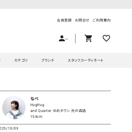
会員登録
お問合せ
ご利用案内
person
shopping_cart
favorite_outline
ド
カテゴリ
ブランド
スタッフコーディネート
プス
ハグハグ
ワンピース
OMEKASI（オメカシ）
ピース・チュニック
ラッピンナイン/アンジェリコルーチェ
チュニック
OMEKASI+（オメカシプラス
なべ
HugHug
ツ
hagumu（ハグム）
Number18（オハコ）
and Quarter ゆめタウン 光の森店
ペット・オーバーオール
her.（ハードット）
in the Market（インザマ
154cm
ート
and quarter（アンドクウォーター）
HUMS（ハムズ）
025/10/09