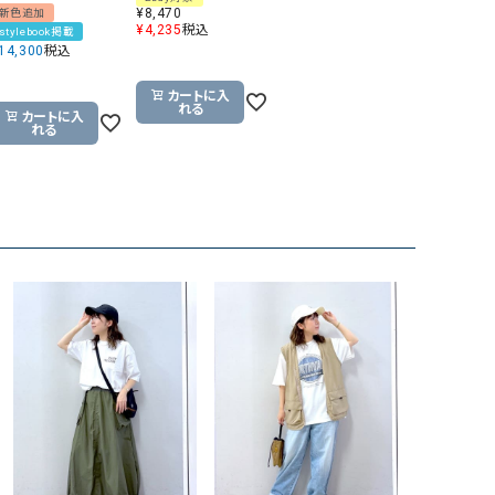
¥
8,470
新色追加
リー）
¥
4,235
税込
stylebook掲載
14,300
税込
Audition（オーディション）
ORDINARY FITS（オーデ
ツ）
カートに入
れる
blue willow（ブルーウィロー）
Osmosis（オズモシス）
カートに入
れる
blue willow（ブルーウィロー）
prit（プリット）
CUBE SUGAR（キューブシュガー）
PUMA（プーマ）
CONVERSE ALL STAR（コンバースオー
Risley（リズレー）
ルスター）
Champion（チャンピオン）
RED CARD（レッドカード）
DENIM DUNGAREE（デニムダンガリー）
SO（エスオー）
Deck（ディック）
SUN VALLEY（サンバレー）
EVOL（イーボル）
SCOTCH&SODA（スコッチ
ダ）
Emma Taylor（エマテイラー）
SUGAR ROSE（シュガーロ
FLAVOR TEE（フレーバーティー）
squady by graphite（ス