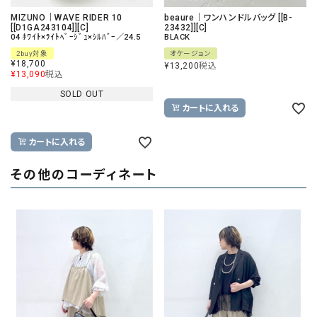
MIZUNO｜WAVE RIDER 10
beaure｜ワンハンドルバッグ [[B-
[[D1GA243104]][C]
23432]][C]
04 ﾎﾜｲﾄ×ﾗｲﾄﾍﾞｰｼﾞｭ×ｼﾙﾊﾞｰ／24.5
BLACK
2buy対象
オケージョン
¥
18,700
¥
13,200
税込
¥
13,090
税込
SOLD OUT
カートに入れる
カートに入れる
その他のコーディネート