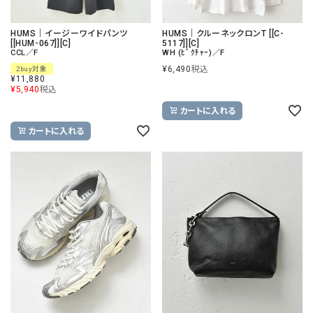
HUMS｜イージーワイドパンツ
HUMS｜クルーネックロンT [[C-
[[HUM-067]][C]
5117]][C]
CCL／F
WH (ﾋﾟｸﾁｬｰ)／F
¥
6,490
税込
2buy対象
¥
11,880
¥
5,940
税込
カートに入れる
カートに入れる