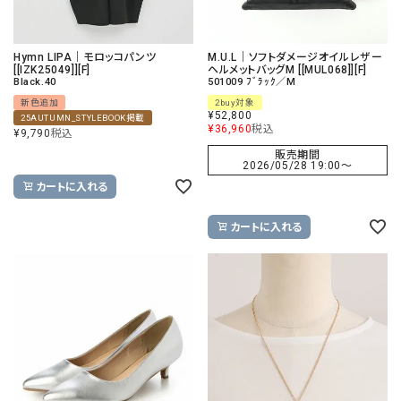
Hymn LIPA｜モロッコパンツ
M.U.L｜ソフトダメージオイルレザー
[[IZK25049]][F]
ヘルメットバッグM [[MUL068]][F]
Black.40
501009 ﾌﾞﾗｯｸ／M
新色追加
2buy対象
¥
52,800
25AUTUMN_STYLEBOOK掲載
¥
36,960
税込
¥
9,790
税込
販売期間
2026/05/28 19:00
〜
カートに入れる
カートに入れる