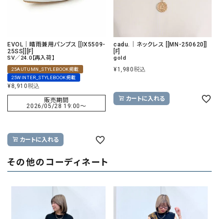
EVOL｜晴雨兼用パンプス [[IX5509-
cadu.｜ネックレス [[MN-250620]]
25SS]][F]
[F]
SV／24.0【再入荷】
gold
¥
1,980
税込
25AUTUMN_STYLEBOOK掲載
25WINTER_STYLEBOOK掲載
¥
8,910
税込
カートに入れる
販売期間
2026/05/28 19:00
〜
カートに入れる
その他のコーディネート