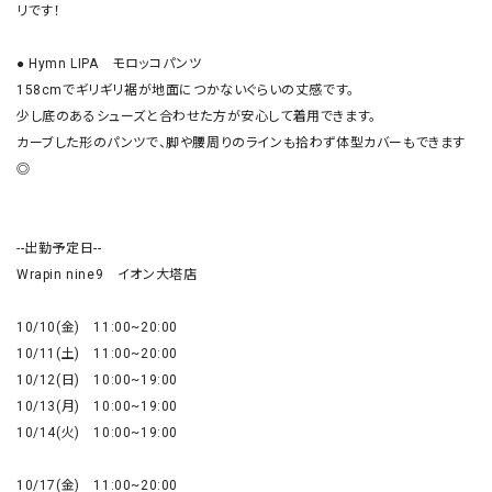
リです！

● Hymn LIPA　モロッコパンツ

158cmでギリギリ裾が地面につかないぐらいの丈感です。

少し底のあるシューズと合わせた方が安心して着用できます。

カーブした形のパンツで、脚や腰周りのラインも拾わず体型カバーもできます
◎

--出勤予定日--

Wrapin nine9　イオン大塔店

10/10(金)　11:00~20:00

10/11(土)　11:00~20:00

10/12(日)　10:00~19:00

10/13(月)　10:00~19:00

10/14(火)　10:00~19:00

10/17(金)　11:00~20:00
