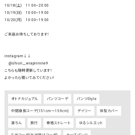
10/18(土)　11:00~20:00

10/19(日)　10:00~19:00

10/20(月)　10:00~19:00

ご来店お待ちしております！

instagram↓↓

　@shiori__wrapinnine9

こちらも随時更新しています！

オトナカジュアル
パンツコーデ
パンツStyle
中間身長コーデ(151cm～159cm)
デイリー
体型カバー
楽ちん
旅行
骨格ストレート
ゆるシルエット
G.Wコーデ(お出掛けコーデ)
カーブパンツ