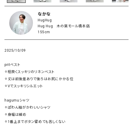
なかな
HugHug
Hug Hug 木の葉モール橋本店
155cm
2025/10/09
pritベスト

⚪︎程良くスッキリのリネンベスト

⚪︎丈は前後差ありで後ろはお尻にかかる位

⚪︎Vでスッキリシルエット

hagumuシャツ

⚪︎ぽわん袖がかわいいシャツ

⚪︎身幅は緩め

⚪︎1番上までボタン留めても苦しくない
