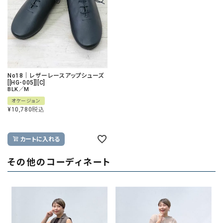
No18｜レザーレースアップシューズ
[[HG-005]][C]
BLK／M
オケージョン
¥
10,780
税込
カートに入れる
その他のコーディネート