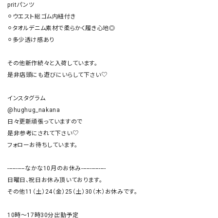
pritパンツ

⚪︎ウエスト総ゴム内紐付き

⚪︎タオルデニム素材で柔らかく履き心地◎

⚪︎多少透け感あり

その他新作続々と入荷しています。

是非店頭にも遊びにいらして下さい♡

インスタグラム

@hughug_nakana

日々更新頑張っていますので

是非参考にされて下さい♡

フォローお待ちしています。

----------なかな10月のお休み--------------

日曜日、祝日お休み頂いております。

その他11（土）24（金）25（土）30（木）お休みです。

10時〜17時30分出勤予定
