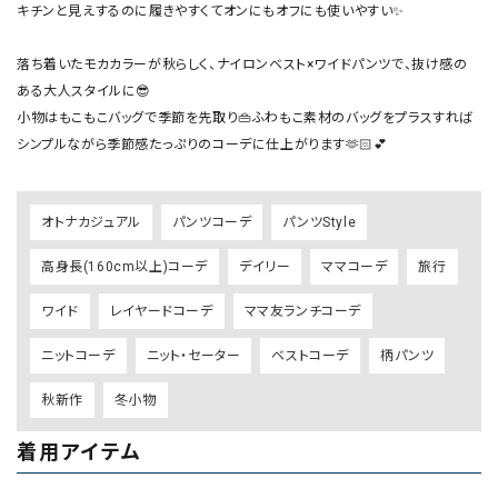
キチンと見えするのに履きやすくてオンにもオフにも使いやすい✨

落ち着いたモカカラーが秋らしく、ナイロンベスト×ワイドパンツで、抜け感の
ある大人スタイルに😎

小物はもこもこバッグで季節を先取り👜ふわもこ素材のバッグをプラスすれば
シンプルながら季節感たっぷりのコーデに仕上がります🫶🏻💕
オトナカジュアル
パンツコーデ
パンツStyle
高身長(160cm以上)コーデ
デイリー
ママコーデ
旅行
ワイド
レイヤードコーデ
ママ友ランチコーデ
ニットコーデ
ニット・セーター
ベストコーデ
柄パンツ
秋新作
冬小物
着用アイテム