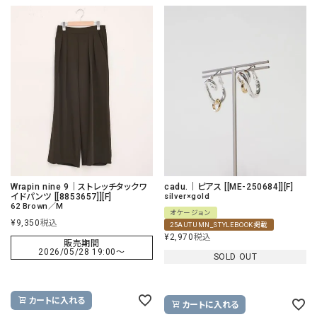
Wrapin nine 9｜ストレッチタックワ
cadu.｜ピアス [[ME-250684]][F]
イドパンツ [[8853657]][F]
silver×gold
62 Brown／M
オケージョン
¥
9,350
税込
25AUTUMN_STYLEBOOK掲載
¥
2,970
税込
販売期間
2026/05/28 19:00
〜
SOLD OUT
カートに入れる
カートに入れる