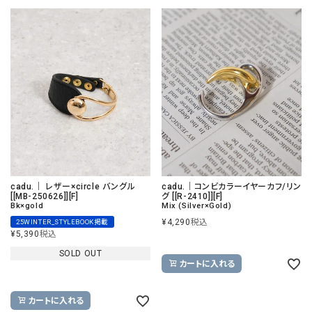
cadu.｜ レザー×circle バングル
cadu.｜コンビカラーイヤーカフ/リン
[[MB-250626]][F]
グ [[R-2410]][F]
Bk×gold
Mix (Silver×Gold)
¥
4,290
税込
25WINTER_STYLEBOOK掲載
¥
5,390
税込
SOLD OUT
カートに入れる
カートに入れる