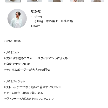
なかな
HugHug
Hug Hug 木の葉モール橋本店
155cm
2025/10/05
HUMSニット

⚪︎丈はやや短めでスカートやワイドパンツによくあう

⚪︎自宅で手洗い可能

⚪︎ランダムボーダーが大人の雰囲気

HUMSジャケット

⚪︎ストレッチがかなり効いて着やすいGジャン

⚪︎アームは少し緩めで着こめる

⚪︎ヴィンテージ感ある色味でカッコいい
