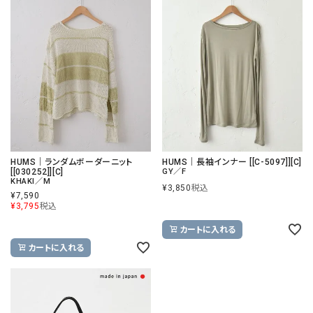
HUMS｜ランダムボーダーニット
HUMS｜長袖インナー [[C-5097]][C]
[[030252]][C]
GY／F
KHAKI／M
¥
3,850
税込
¥
7,590
¥
3,795
税込
カートに入れる
カートに入れる