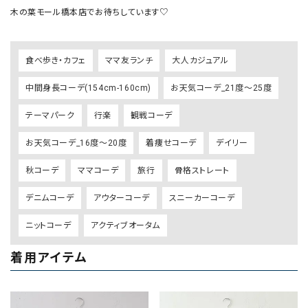
木の葉モール橋本店でお待ちしています♡
食べ歩き・カフェ
ママ友ランチ
大人カジュアル
中間身長コーデ(154cm-160cm)
お天気コーデ_21度～25度
テーマパーク
行楽
観戦コーデ
お天気コーデ_16度～20度
着痩せコーデ
デイリー
秋コーデ
ママコーデ
旅行
骨格ストレート
デニムコーデ
アウターコーデ
スニーカーコーデ
ニットコーデ
アクティブオータム
着用アイテム