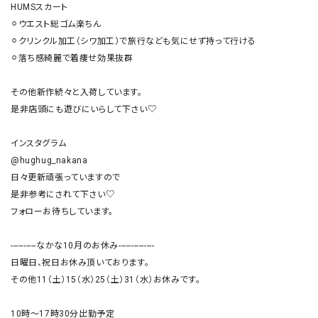
HUMSスカート

⚪︎ウエスト総ゴム楽ちん

⚪︎クリンクル加工（シワ加工）で旅行なども気にせず持って行ける

⚪︎落ち感綺麗で着痩せ効果抜群

その他新作続々と入荷しています。

是非店頭にも遊びにいらして下さい♡

インスタグラム

@hughug_nakana

日々更新頑張っていますので

是非参考にされて下さい♡

フォローお待ちしています。

----------なかな10月のお休み--------------

日曜日、祝日お休み頂いております。

その他11（土）15（水）25（土）31（水）お休みです。

10時〜17時30分出勤予定
