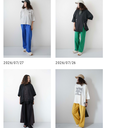
GO TO HOLLYWOOD（ゴートゥーハリウ
THIRTY（サーティ）
ッド）
G-STAR RAW（ジースターロウ）
tumugu:（ツムグ）
GOOD SPEED（グッドスピード）
un cinq（アンサンク）
GAIMO（ガイモ）
UNIVERSAL OVERAL
オーバーオール）
GRAMICCI（グラミチ）
USU GALLERY（ユーエ
2026/07/27
2026/07/26
ー）
（ｇ） （グラム）
upper hights（アッパーハ
Gives a sense of fullment
+phenix（フェニックス）
HUNTER（ハンター）
WILD THINGS（ワイルド
ICHI（イチ）
ILIMA（イリマ）