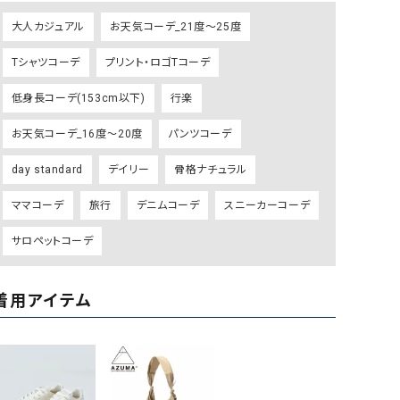
ケット・アウター
Our.（アワードット）
Hymn LIPA（ヒムリパ）
大人カジュアル
お天気コーデ_21度～25度
ズ
Wrapin nine9（ラッピンナイン）
W（ラッピンナイン）
Tシャツコーデ
プリント・ロゴTコーデ
ロング・マキシ丈
day standard（デイスタンダード）
10t'ena (トテナ)
その他スカート
低身長コーデ(153cm以下)
行楽
プス
お天気コーデ_16度～20度
パンツコーデ
08mab(ゼロハチマブ)
Johnbull（ジョンブル）
ピース・チュニック
day standard
デイリー
骨格ナチュラル
すべて見る
1%（イチ パーセント）
LAOCOONTE（ラオコンテ）
ペット・オーバーオール
ママコーデ
旅行
デニムコーデ
スニーカーコーデ
1 metre carre（アンメートルキャレ ）
LAURA DI MAGGIO（ロ
ケット・アウター
オ）
サロペットコーデ
ズ
120%lino（ワンハンドレッドトゥエンティ
le camouflage tribe
ーパーセントリノ）
トライブ）
着用アイテム
adidas（アディダス）
Lallia Mu（ラリア ムー）
ASFVLT（アスファルト）
mizuiro ind（ミズイロ イ
Ampersand（アンパサンド）
MICALLE MICALLE（ミ
Antiquite's（アンティークス）
NATURAL LAUNDRY（