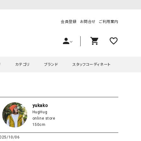
会員登録
お問合せ
ご利用案内
person
shopping_cart
favorite_outline
ド
カテゴリ
ブランド
スタッフコーディネート
プス
ハグハグ
ワンピース
OMEKASI（オメカシ）
ピース・チュニック
ラッピンナイン/アンジェリコルーチェ
チュニック
OMEKASI+（オメカシプラス
yukako
HugHug
ツ
hagumu（ハグム）
Number18（オハコ）
online store
ペット・オーバーオール
her.（ハードット）
in the Market（インザマ
150cm
ート
and quarter（アンドクウォーター）
HUMS（ハムズ）
025/10/06