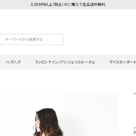
3,300円以上（税込）のご購入で全品送料無料
ハグハグ
ラッピンナイン/アンジェリコルーチェ
デイスタンダー
カットソー
Tシャツ・カットソー
ワンピース
Tシャツ・カットソー
ワンピース
トッ
プ・キャミソール
シャツ・ブラウス
チュニック
カーディガン・ベスト
チュニック
ワン
ン・ベスト
カーディガン
シャツ・ブラウス
パン
ラウス
ベスト
スウェット・パーカー
サロ
・パーカー
ニット
ニット
スカ
2