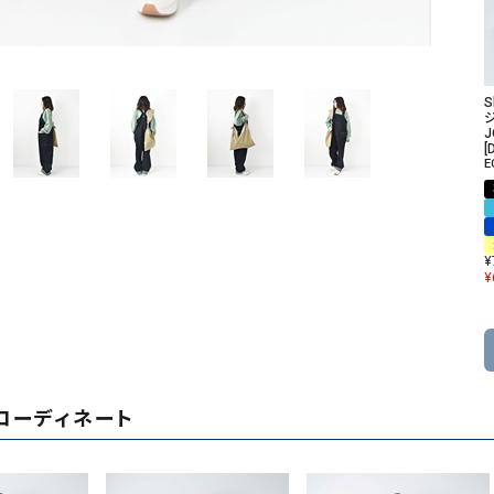
ソックス・その他雑貨
貨
S
ジ
J
[
E
¥
¥
コーディネート