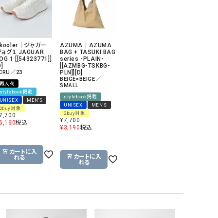
リー）
Audition（オーディション）
ORDINARY FITS（オーデ
ツ）
kooler｜ジャガー
AZUMA｜AZUMA
blue willow（ブルーウィロー）
Osmosis（オズモシス）
ョグ１ JAGUAR
BAG + TASUKI BAG
OG 1 [[54323771]]
series -PLAIN-
D]
[[AZMBG-TSKBG-
blue willow（ブルーウィロー）
prit（プリット）
CRU／23
PLN]][D]
BEIGE×BEIGE／
CUBE SUGAR（キューブシュガー）
PUMA（プーマ）
再入荷
SMALL
stylebook掲載
stylebook掲載
CONVERSE ALL STAR（コンバースオー
Risley（リズレー）
UNISEX
MEN'S
UNISEX
MEN'S
2buy対象
ルスター）
2buy対象
7,700
¥
7,700
6,160
税込
Champion（チャンピオン）
RED CARD（レッドカード）
¥
3,190
税込
DENIM DUNGAREE（デニムダンガリー）
SO（エスオー）
カートに入
Deck（ディック）
SUN VALLEY（サンバレー）
カートに入
れる
れる
EVOL（イーボル）
SCOTCH&SODA（スコッチ
ダ）
Emma Taylor（エマテイラー）
SUGAR ROSE（シュガーロ
FLAVOR TEE（フレーバーティー）
squady by graphite（ス