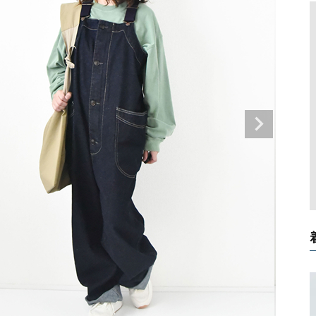
タンクトップ・キャミソール
ジャ
グッ
その他のパンツ
パンツ
デニムパンツ
ロング・マキシ丈
デニムパンツ
ロング・マキシ丈
ツ
その他のパンツ
その他スカート
その他スカート
トッ
ワン
ジャケット
サロ
ジャケット
すべて見る
コート
バッグ
ジャ
コート
ガウン
シューズ
グッ
その他アウター
アクセサリー
すべて見る
バッグ
靴
帽子