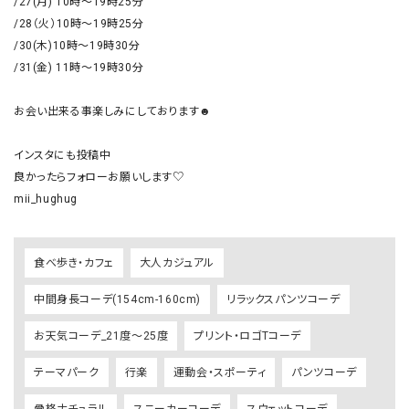
/27(月) 10時～19時25分

/28（火）10時～19時25分

/30(木)10時～19時30分

/31(金) 11時～19時30分

お会い出来る事楽しみにしております☻

インスタにも投稿中

良かったらフォローお願いします♡

mii_hughug
食べ歩き・カフェ
大人カジュアル
中間身長コーデ(154cm-160cm)
リラックスパンツコーデ
お天気コーデ_21度～25度
プリント・ロゴTコーデ
テーマパーク
行楽
運動会・スポーティ
パンツコーデ
骨格ナチュラル
スニーカーコーデ
スウェットコーデ