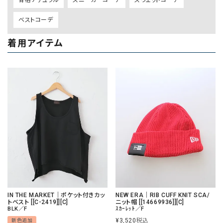
ベストコーデ
着用アイテム
IN THE MARKET｜ポケット付きカッ
NEW ERA｜RIB CUFF KNIT SCA/
トベスト [[C-2419]][C]
ニット帽 [[14669936]][C]
BLK／F
ｽｶｰﾚｯﾄ／F
¥
3,520
税込
新色追加