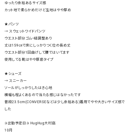
ゆったり余裕あるサイズ感

カット地で柔らかめだけど生地はやや厚め

★パンツ

→ スウェットワイドパンツ

ウエスト部分ゴム・紐調整あり

丈は159㎝で床にしっかりつく位の長め丈

ウエスト部分1回曲げして腰ではいてます

使用してる靴はやや厚底タイプ

★シューズ

→ スニーカー

ソールがしっかりしたはき心地

横幅も程よくあるので当たる感じはなかったです

普段23.5cm(CONVERSEなどは少し余裕ある)着用でやや大きいサイズ感で
した

✰出勤予定日✰ HugHug大村店

10月
