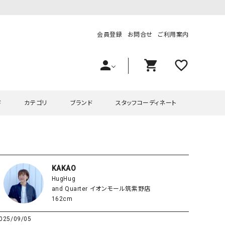
会員登録
お問合せ
ご利用案内
person
shopping_cart
favorite_outline
ド
カテゴリ
ブランド
スタッフコーディネート
プス
ハグハグ
ワンピース
OMEKASI（オメカシ）
ピース・チュニック
ラッピンナイン/アンジェリコルーチェ
チュニック
OMEKASI+（オメカシプラス
KAKAO
HugHug
ツ
hagumu（ハグム）
Number18（オハコ）
and Quarter イオンモール筑紫野店
ペット・オーバーオール
her.（ハードット）
in the Market（インザマ
162cm
ート
and quarter（アンドクウォーター）
HUMS（ハムズ）
025/09/05