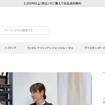
3,300円以上（税込）のご購入で全品送料無料
ハグハグ
ラッピンナイン/アンジェリコルーチェ
デイスタンダー
カットソー
Tシャツ・カットソー
ワンピース
Tシャツ・カットソー
ワンピース
トッ
プ・キャミソール
シャツ・ブラウス
チュニック
カーディガン・ベスト
チュニック
ワン
ン・ベスト
カーディガン
シャツ・ブラウス
パン
ラウス
ベスト
スウェット・パーカー
サロ
・パーカー
ニット
ニット
スカ
2