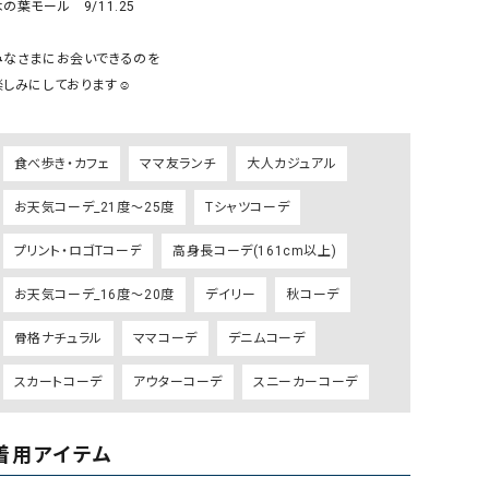
の葉モール　9/11.25

GO TO HOLLYWOOD（ゴートゥーハリウ
THIRTY（サーティ）
ッド）
みなさまにお会いできるのを

楽しみにしております☺️

G-STAR RAW（ジースターロウ）
tumugu:（ツムグ）
GOOD SPEED（グッドスピード）
un cinq（アンサンク）
GAIMO（ガイモ）
UNIVERSAL OVERAL
食べ歩き・カフェ
ママ友ランチ
大人カジュアル
オーバーオール）
お天気コーデ_21度～25度
Tシャツコーデ
GRAMICCI（グラミチ）
USU GALLERY（ユーエ
ー）
プリント・ロゴTコーデ
高身長コーデ(161cm以上)
（ｇ） （グラム）
upper hights（アッパーハ
お天気コーデ_16度～20度
デイリー
秋コーデ
Gives a sense of fullment
+phenix（フェニックス）
骨格ナチュラル
ママコーデ
デニムコーデ
HUNTER（ハンター）
WILD THINGS（ワイルド
スカートコーデ
アウターコーデ
スニーカーコーデ
ICHI（イチ）
ILIMA（イリマ）
着用アイテム