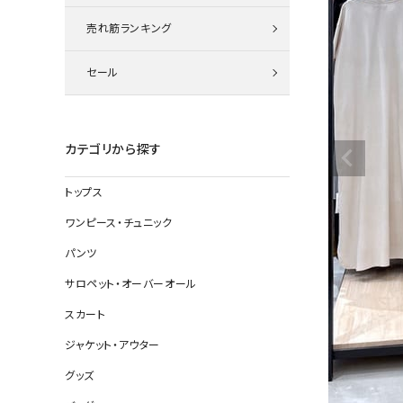
ニット
売れ筋ランキング
セール
その他の
デニムパン
カテゴリから探す
トップス
ジャケット
ワンピース・チュニック
コート
パンツ
サロペット・オーバーオール
スカート
バッグ
ジャケット・アウター
靴
グッズ
帽子