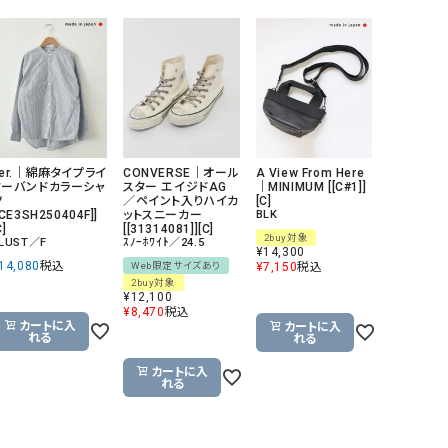
her.｜綿麻タイプライ
CONVERSE｜オール
A View From Here
ターバンドカラーシャ
スター エイジドAG
｜MINIMUM [[C#1]]
ツ
／ペイント入りハイカ
[C]
[CE3SH250404F]]
ットスニーカー
BLK
C]
[[31314081]][C]
2buy対象
LUST／F
ｽﾉｰﾎﾜｲﾄ／24.5
¥
14,300
14,080
税込
Web限定サイズあり
¥
7,150
税込
2buy対象
¥
12,100
¥
8,470
税込
カートに入
カートに入
れる
れる
カートに入
れる