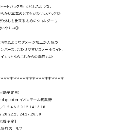
リー）
⚫︎トートバッグを小さくしたような、

柔らかい本革のとてもかわいいバッグ◎

Audition（オーディション）
ORDINARY FITS（オーデ
取り外しも出来る太めのショルダーも

ツ）
使いやすい◎

blue willow（ブルーウィロー）
Osmosis（オズモシス）
blue willow（ブルーウィロー）
prit（プリット）
⚫︎汚れたようなダメージ加工が人気の

コンバース。合わせやすいスノーホワイト。

CUBE SUGAR（キューブシュガー）
PUMA（プーマ）
ハイカットならこれからの季節も◎

CONVERSE ALL STAR（コンバースオー
Risley（リズレー）
ルスター）
Champion（チャンピオン）
RED CARD（レッドカード）
＊＊＊＊＊＊＊＊＊＊＊＊＊＊＊＊＊＊＊＊＊

DENIM DUNGAREE（デニムダンガリー）
SO（エスオー）
【出勤予定日】

Deck（ディック）
SUN VALLEY（サンバレー）
nd quarter イオンモール筑紫野

EVOL（イーボル）
SCOTCH&SODA（スコッチ
／1.2.4.6.8.9.12.14.15.18.

ダ）
9.20.22.23.24.27.28.30

応援予定】

Emma Taylor（エマテイラー）
SUGAR ROSE（シュガーロ
宰府店　9/7

FLAVOR TEE（フレーバーティー）
squady by graphite（ス