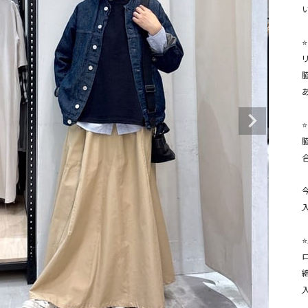
タンクトップ・キャミソール
ジャ
グッ
⭐
その他のパンツ
パンツ
デニムパンツ
ロング・マキシ丈
デニムパンツ
ロング・マキシ丈
あ
ツ
その他のパンツ
その他スカート
その他スカート
トッ
ワン
⭐
ジャケット
サロ
ジャケット
すべて見る
コート
バッグ
ジャ
コート
ガウン
シューズ
グッ
その他アウター
アクセサリー
すべて見る
⭐
バッグ
靴
帽子