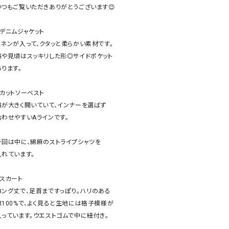
ケット・アウター
Our.（アワードット）
Hymn LIPA（ヒムリパ）
いつもご覧いただきありがとうございます😊

ズ
Wrapin nine9（ラッピンナイン）
W（ラッピンナイン）
️デニムジャケット

ロング・マキシ丈
day standard（デイスタンダード）
10t'ena (トテナ)
リネンが入って、クタッと柔らかい素材です。

その他スカート
脇や見頃はスッキリした形◎サイドポケット

ります。

プス
08mab(ゼロハチマブ)
Johnbull（ジョンブル）
ピース・チュニック
️カットソーベスト

すべて見る
1%（イチ パーセント）
LAOCOONTE（ラオコンテ）
脇が大きく開いていて、インナーを選ばず

ペット・オーバーオール
合わせやすいAラインです。

1 metre carre（アンメートルキャレ ）
LAURA DI MAGGIO（ロ
ケット・アウター
オ）
ズ
今回は中に、綿麻のストライプシャツを

120%lino（ワンハンドレッドトゥエンティ
le camouflage tribe
入れています。

ーパーセントリノ）
トライブ）
adidas（アディダス）
Lallia Mu（ラリア ムー）
️スカート

ロング丈で、足首まですっぽり。ハリのある

ASFVLT（アスファルト）
mizuiro ind（ミズイロ イ
綿100%で、よく見ると生地には格子模様が

Ampersand（アンパサンド）
MICALLE MICALLE（ミ
入っています。ウエストゴムで中に紐付き。

Antiquite's（アンティークス）
NATURAL LAUNDRY（