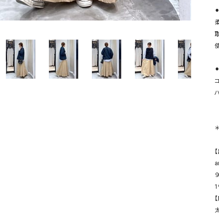
ソックス・その他雑貨
貨
a
９
1
【
太