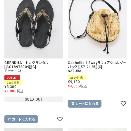
GRENDHA｜トングサンダル
Cachellie｜2wayラフィアショルダー
[[SG18978009]][C]
バッグ [[57-2125]][C]
ﾌﾞﾗｯｸ／23
NATURAL
OUTLET
2buy対象
¥
9,130
2buy対象
¥
4,565
税込
¥
3,300
¥
1,980
税込
SOLD OUT
カートに入れる
カートに入れる