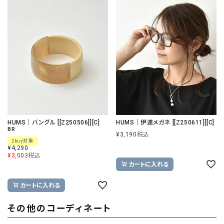
HUMS｜バングル [[Z250506]][C]
HUMS｜伊達メガネ [[Z250611]][C]
BR
¥
3,190
税込
2buy対象
¥
4,290
¥
3,003
税込
カートに入れる
カートに入れる
その他のコーディネート