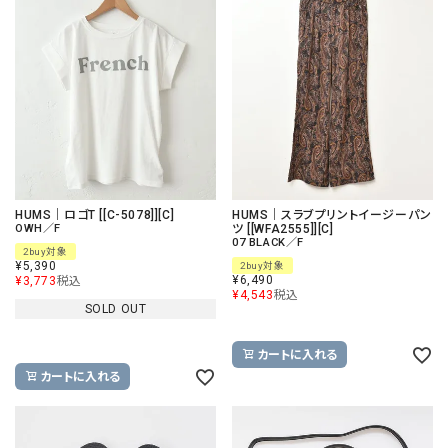
HUMS｜ロゴT [[C-5078]][C]
HUMS｜スラブプリントイージーパン
OWH／F
ツ [[WFA2555]][C]
07 BLACK／F
2buy対象
¥
5,390
2buy対象
¥
6,490
¥
3,773
税込
¥
4,543
税込
SOLD OUT
カートに入れる
カートに入れる