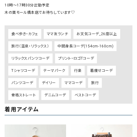
10時〜17時30分出勤予定

木の葉モール橋本店でお待ちしています♡
食べ歩き・カフェ
ママ友ランチ
お天気コーデ_26度以上
旅行（温泉・リラックス）
中間身長コーデ(154cm-160cm)
リラックスパンツコーデ
プリント・ロゴTコーデ
Tシャツコーデ
テーマパーク
行楽
着痩せコーデ
パンツコーデ
デイリー
ママコーデ
旅行
骨格ストレート
デニムコーデ
ベストコーデ
着用アイテム