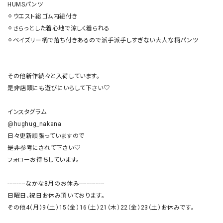
HUMSパンツ

⚪︎ウエスト総ゴム内紐付き

⚪︎さらっとした着心地で涼しく着られる

⚪︎ペイズリー柄で落ち付きあるので派手派手しすぎない大人な柄パンツ

その他新作続々と入荷しています。

是非店頭にも遊びにいらして下さい♡

インスタグラム

@hughug_nakana

日々更新頑張っていますので

是非参考にされて下さい♡

フォローお待ちしています。

----------なかな8月のお休み--------------

日曜日、祝日お休み頂いております。

その他4（月）9（土）15（金）16（土）21（木）22（金）23（土）お休みです。
