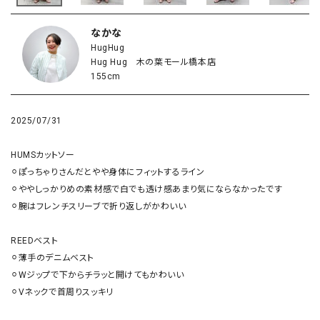
なかな
HugHug
Hug Hug 木の葉モール橋本店
155cm
2025/07/31
HUMSカットソー

⚪︎ぽっちゃりさんだとやや身体にフィットするライン

⚪︎ややしっかりめの素材感で白でも透け感あまり気にならなかったです

⚪︎腕はフレンチスリーブで折り返しがかわいい

REEDベスト

⚪︎薄手のデニムベスト

⚪︎Wジップで下からチラッと開けてもかわいい

⚪︎Vネックで首周りスッキリ
