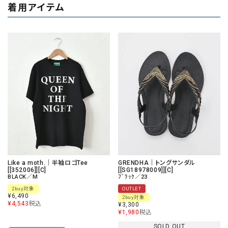
着用アイテム
Like a moth.｜半袖ロゴTee
GRENDHA｜トングサンダル
[[352006]][C]
[[SG18978009]][C]
BLACK／M
ﾌﾞﾗｯｸ／23
2buy対象
OUTLET
¥
6,490
2buy対象
¥
4,543
税込
¥
3,300
¥
1,980
税込
SOLD OUT