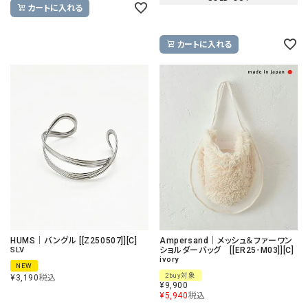
カートに入れる
カートに入れる
HUMS｜バングル [[Z250507]][C]
Ampersand｜メッシュ＆ファーワン
SLV
ショルダーバッグ [[ER25-M03]][C]
ivory
NEW
2buy対象
¥
3,190
税込
¥
9,900
¥
5,940
税込