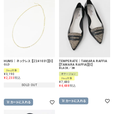
HUMS｜ネックレス [[Z241031]][C]
TEMPERATE｜TAMARA RAFFIA
GLD
[[TAMARA RAFFIA]][C]
BLACK／38
2buy対象
¥
3,190
オケージョン
¥
2,233
税込
2buy対象
¥
7,480
SOLD OUT
¥
4,488
税込
カートに入れる
カートに入れる