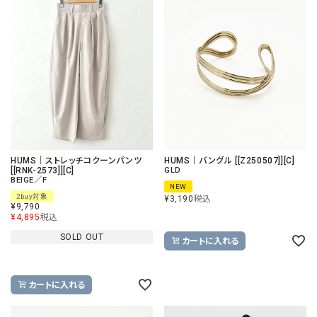
HUMS｜ストレッチコクーンパンツ
HUMS｜バングル [[Z250507]][C]
[[RNK-2573]][C]
GLD
BEIGE／F
NEW
2buy対象
¥
3,190
税込
¥
9,790
¥
4,895
税込
SOLD OUT
カートに入れる
カートに入れる