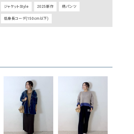
リー）
ジャケットStyle
2025新作
柄パンツ
Audition（オーディション）
ORDINARY FITS（オーデ
低身長コーデ(150cm以下)
ツ）
blue willow（ブルーウィロー）
Osmosis（オズモシス）
blue willow（ブルーウィロー）
prit（プリット）
CUBE SUGAR（キューブシュガー）
PUMA（プーマ）
CONVERSE ALL STAR（コンバースオー
Risley（リズレー）
ルスター）
Champion（チャンピオン）
RED CARD（レッドカード）
DENIM DUNGAREE（デニムダンガリー）
SO（エスオー）
Deck（ディック）
SUN VALLEY（サンバレー）
EVOL（イーボル）
SCOTCH&SODA（スコッチ
ダ）
Emma Taylor（エマテイラー）
SUGAR ROSE（シュガーロ
FLAVOR TEE（フレーバーティー）
squady by graphite（ス