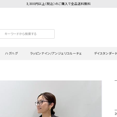
3,300円以上（税込）のご購入で全品送料無料
ハグハグ
ラッピンナイン/アンジェリコルーチェ
デイスタンダー
カットソー
Tシャツ・カットソー
ワンピース
Tシャツ・カットソー
ワンピース
トッ
プ・キャミソール
シャツ・ブラウス
チュニック
カーディガン・ベスト
チュニック
ワン
ン・ベスト
カーディガン
シャツ・ブラウス
パン
ラウス
ベスト
スウェット・パーカー
サロ
・パーカー
ニット
ニット
スカ
2