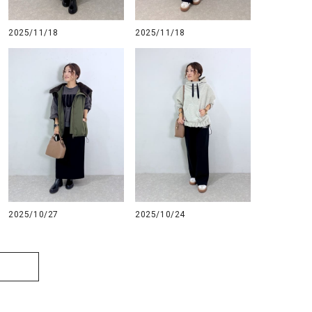
GO TO HOLLYWOOD（ゴートゥーハリウ
THIRTY（サーティ）
2025/11/18
2025/11/18
ッド）
G-STAR RAW（ジースターロウ）
tumugu:（ツムグ）
GOOD SPEED（グッドスピード）
un cinq（アンサンク）
GAIMO（ガイモ）
UNIVERSAL OVERAL
オーバーオール）
GRAMICCI（グラミチ）
USU GALLERY（ユーエ
ー）
（ｇ） （グラム）
upper hights（アッパーハ
Gives a sense of fullment
+phenix（フェニックス）
2025/10/27
2025/10/24
HUNTER（ハンター）
WILD THINGS（ワイルド
ICHI（イチ）
ILIMA（イリマ）