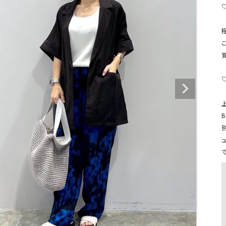
タンクトップ・キャミソール
ジャ
グッ
その他のパンツ
パンツ
デニムパンツ
ロング・マキシ丈
デニムパンツ
ロング・マキシ丈
ツ
その他のパンツ
その他スカート
その他スカート
トッ
ワン
ジャケット
サロ
ジャケット
すべて見る
コート
バッグ
ジャ
コート
ガウン
シューズ
グッ
その他アウター
アクセサリー
すべて見る
バッグ
靴
帽子