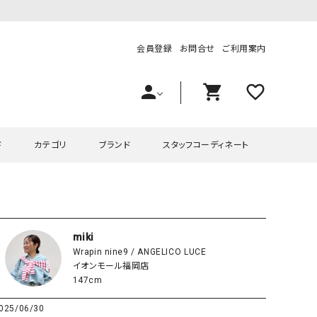
会員登録
お問合せ
ご利用案内
person
shopping_cart
favorite_outline
ド
カテゴリ
ブランド
スタッフコーディネート
プス
ハグハグ
ワンピース
OMEKASI（オメカシ）
ピース・チュニック
ラッピンナイン/アンジェリコルーチェ
チュニック
OMEKASI+（オメカシプラス
miki
Wrapin nine9 / ANGELICO LUCE
ツ
hagumu（ハグム）
Number18（オハコ）
イオンモール福岡店
ペット・オーバーオール
her.（ハードット）
in the Market（インザマ
147cm
ート
and quarter（アンドクウォーター）
HUMS（ハムズ）
025/06/30