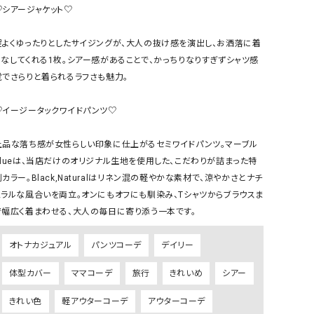
ケット・アウター
Our.（アワードット）
Hymn LIPA（ヒムリパ）
♡シアージャケット♡

ズ
Wrapin nine9（ラッピンナイン）
W（ラッピンナイン）
程よくゆったりとしたサイジングが、大人の抜け感を演出し、お洒落に着
ロング・マキシ丈
day standard（デイスタンダード）
10t'ena (トテナ)
こなしてくれる1枚。シアー感があることで、かっちりなりすぎずシャツ感
その他スカート
覚でさらりと着られるラフさも魅力。

プス
♡イージータックワイドパンツ♡

08mab(ゼロハチマブ)
Johnbull（ジョンブル）
ピース・チュニック
すべて見る
1%（イチ パーセント）
LAOCOONTE（ラオコンテ）
上品な落ち感が女性らしい印象に仕上がるセミワイドパンツ。マーブル
ペット・オーバーオール
Blueは、当店だけのオリジナル生地を使用した、こだわりが詰まった特
1 metre carre（アンメートルキャレ ）
LAURA DI MAGGIO（ロ
ケット・アウター
別カラー。Black,Naturalはリネン混の軽やかな素材で、涼やかさとナチ
オ）
ズ
ュラルな風合いを両立。オンにもオフにも馴染み、Tシャツからブラウスま
120%lino（ワンハンドレッドトゥエンティ
le camouflage tribe
で幅広く着まわせる、大人の毎日に寄り添う一本です。
ーパーセントリノ）
トライブ）
adidas（アディダス）
Lallia Mu（ラリア ムー）
オトナカジュアル
パンツコーデ
デイリー
ASFVLT（アスファルト）
mizuiro ind（ミズイロ イ
体型カバー
ママコーデ
旅行
きれいめ
シアー
Ampersand（アンパサンド）
MICALLE MICALLE（ミ
きれい色
軽アウターコーデ
アウターコーデ
Antiquite's（アンティークス）
NATURAL LAUNDRY（