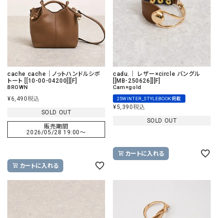
cache cache｜ノットハンドルシボ
cadu.｜ レザー×circle バングル
トート [[10-00-04200]][F]
[[MB-250626]][F]
BROWN
Cam×gold
¥
6,490
税込
25WINTER_STYLEBOOK掲載
¥
5,390
税込
SOLD OUT
SOLD OUT
販売期間
2026/05/28 19:00
〜
カートに入れる
カートに入れる