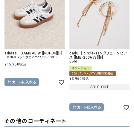
adidas｜SAMBAE W [[NJH34]][F]
cadu.｜circle×ロングチェーンピア
JI1349 フットウェアホワイト／23.5
ス [[ME-250678]][F]
gold
¥
15,950
税込
オケージョン
25AUTUMN_STYLEBOOK掲載
¥
3,960
税込
カートに入れる
SOLD OUT
カートに入れる
その他のコーディネート