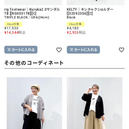
rig footwear｜Kuruka2.0サンダル
KELTY｜キンチャクショルダー
TB [[RG0031TB]][C]
[[32592354]][C]
TRIPLE BLACK／US6(24cm)
Black
2buy対象
2buy対象
¥
17,930
¥
4,180
¥
14,344
税込
¥
2,926
税込
カートに入れる
カートに入れる
その他のコーディネート