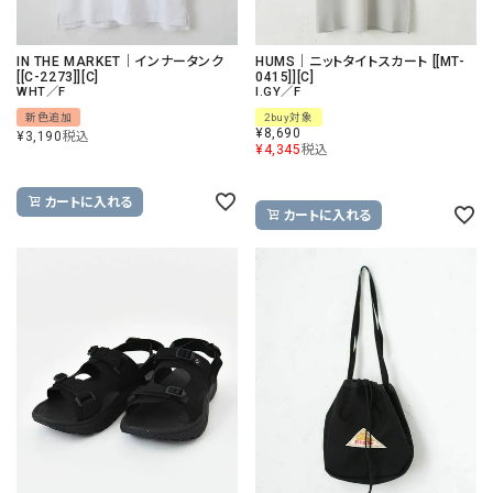
IN THE MARKET｜インナータンク
HUMS｜ニットタイトスカート [[MT-
[[C-2273]][C]
0415]][C]
WHT／F
I.GY／F
新色追加
2buy対象
¥
8,690
¥
3,190
税込
¥
4,345
税込
カートに入れる
カートに入れる