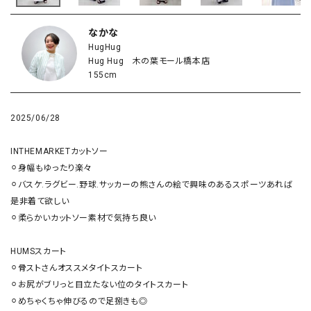
なかな
HugHug
Hug Hug 木の葉モール橋本店
155cm
2025/06/28
INTHEMARKETカットソー

⚪︎身幅もゆったり楽々

⚪︎バスケ.ラグビー.野球.サッカーの熊さんの絵で興味のあるスポーツあれば
是非着て欲しい

⚪︎柔らかいカットソー素材で気持ち良い

HUMSスカート

⚪︎骨ストさんオススメタイトスカート

⚪︎お尻がブリっと目立たない位のタイトスカート

⚪︎めちゃくちゃ伸びるので足捌きも◎
