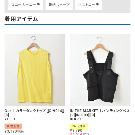
スニーカーコーデ
骨格ウェーブ
ベストコーデ
着用アイテム
Our.｜カラータンクトップ [[C-9014]]
IN THE MARKET｜ハンティングベス
[C]
ト [[IN-093]][C]
YEL／F
BLK／F
新色追加
2buy対象
¥
9,790
¥
3,190
税込
¥
3,916
税込