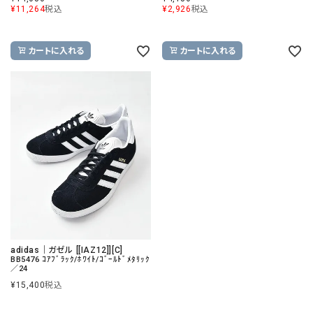
¥
11,264
税込
¥
2,926
税込
カートに入れる
カートに入れる
adidas｜ガゼル [[IAZ12]][C]
BB5476 ｺｱﾌﾞﾗｯｸ/ﾎﾜｲﾄ/ｺﾞｰﾙﾄﾞﾒﾀﾘｯｸ
／24
¥
15,400
税込