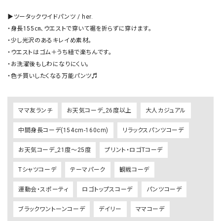
▶︎ツータックワイドパンツ / her.

・身長155㎝、ウエストで穿いて裾を折らずに穿けます。

・少し光沢のあるキレイめ素材。

・ウエストはゴム＋うち紐で楽ちんです。

・お洗濯後もしわになりにくい。

・色チ買いしたくなる万能パンツ♬
ママ友ランチ
お天気コーデ_26度以上
大人カジュアル
中間身長コーデ(154cm-160cm)
リラックスパンツコーデ
お天気コーデ_21度～25度
プリント・ロゴTコーデ
Tシャツコーデ
テーマパーク
観戦コーデ
運動会・スポーティ
ロゴトップスコーデ
パンツコーデ
ブラックワントーンコーデ
デイリー
ママコーデ