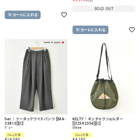
SOLD OUT
カートに入れる
カートに入れる
her.｜ツータックワイドパンツ [[MA-
KELTY｜キンチャクショルダー
33813]][C]
[[32592354]][C]
ｸﾞﾚｰ
Olive
2buy対象
2buy対象
¥
14,080
¥
4,180