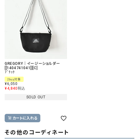
GREGORY｜イージーショルダー
[[1404741041]][C]
ﾌﾞﾗｯｸ
2buy対象
¥
6,050
¥
4,840
税込
SOLD OUT
カートに入れる
その他のコーディネート