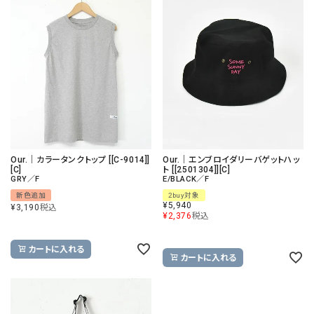
Our.｜カラータンクトップ [[C-9014]]
Our.｜エンブロイダリーバゲットハッ
[C]
ト [[2501304]][C]
GRY／F
E/BLACK／F
新色追加
2buy対象
¥
5,940
¥
3,190
税込
¥
2,376
税込
カートに入れる
カートに入れる