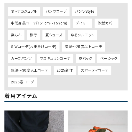
オトナカジュアル
パンツコーデ
パンツStyle
中間身長コーデ(151cm～159cm)
デイリー
体型カバー
楽ちん
旅行
夏シューズ
ゆるシルエット
G.Wコーデ(お出掛けコーデ)
気温～25度以上コーデ
カーブパンツ
マスキュリンコーデ
夏バック
ベーシック
気温～30度以上コーデ
2025新作
スポーティコーデ
2025春コーデ
着用アイテム