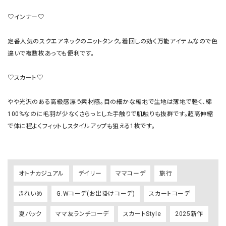
♡インナー♡

定番人気のスクエアネックのニットタンク。着回しの効く万能アイテムなので色
違いで複数枚あっても便利です。

♡スカート♡

やや光沢のある高級感漂う素材感。目の細かな編地で生地は薄地で軽く、綿
100%なのに毛羽が少なくさらっとした手触りで肌触りも抜群です。超高伸縮
で体に程よくフィットしスタイルアップも狙える1枚です。

オトナカジュアル
デイリー
ママコーデ
旅行
きれいめ
G.Wコーデ(お出掛けコーデ)
スカートコーデ
夏バック
ママ友ランチコーデ
スカートStyle
2025新作