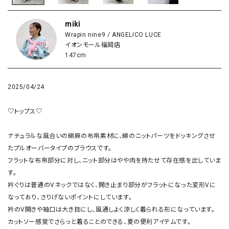
miki
Wrapin nine9 / ANGELICO LUCE
イオンモール福岡店
147cm
2025/04/24
♡トップス♡

ナチュラルな風合いの綿麻の布帛素材に、綿のニットパーツをドッキングさせ
たプルオーバータイプのブラウスです。

フラットな布帛部分に対し、ニット部分はやや肉を持たせて存在感を出していま
す。

衿ぐりは普通のVネックではなく、開き止まり部分がフラットになった変形Vに
なっており、さりげないポイントにしています。

衿のV開きや袖口は大き目にし、風通しよく涼しく着られる形になっています。

カットソー感覚でさらっと着ることのできる、夏の便利アイテムです。
