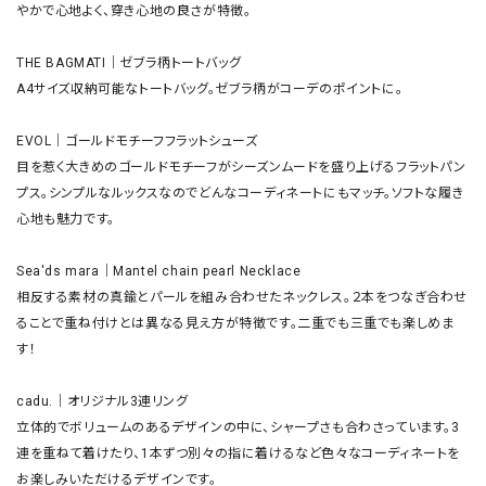
やかで心地よく、穿き心地の良さが特徴。

THE BAGMATI｜ゼブラ柄トートバッグ

A4サイズ収納可能なトートバッグ。ゼブラ柄がコーデのポイントに。

EVOL｜ゴールドモチーフフラットシューズ 

目を惹く大きめのゴールドモチーフがシーズンムードを盛り上げるフラットパン
プス。シンプルなルックスなのでどんなコーディネートにもマッチ。ソフトな履き
心地も魅力です。

Sea'ds mara｜Mantel chain pearl Necklace

相反する素材の真鍮とパールを組み合わせたネックレス。２本をつなぎ合わせ
ることで重ね付けとは異なる見え方が特徴です。二重でも三重でも楽しめま
す！

cadu.｜オリジナル3連リング

立体的でボリュームのあるデザインの中に、シャープさも合わさっています。3
連を重ねて着けたり、1本ずつ別々の指に着けるなど色々なコーディネートを
お楽しみいただけるデザインです。
