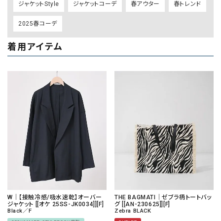
ジャケットStyle
ジャケットコーデ
春アウター
春トレンド
2025春コーデ
着用アイテム
W｜【接触冷感/吸水速乾】オーバー
THE BAGMATI｜ゼブラ柄トートバッ
ジャケット [[オケ 25SS-JK0034]][F]
グ [[AN-230625]][F]
Black／F
Zebra BLACK