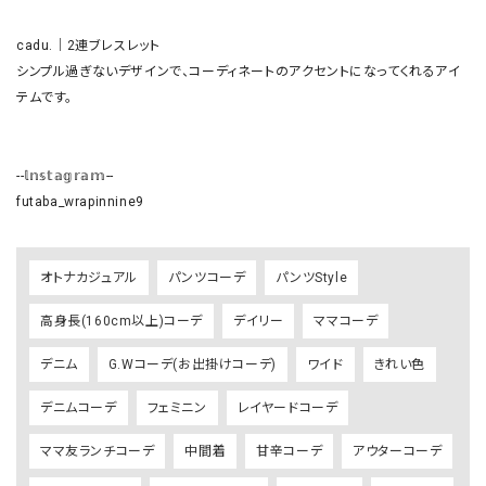
cadu.｜2連ブレスレット

シンプル過ぎないデザインで、コーディネートのアクセントになってくれるアイ
テムです。

--𝕝𝕟𝕤𝕥𝕒𝕘𝕣𝕒𝕞--

futaba_wrapinnine9
オトナカジュアル
パンツコーデ
パンツStyle
高身長(160cm以上)コーデ
デイリー
ママコーデ
デニム
G.Wコーデ(お出掛けコーデ)
ワイド
きれい色
デニムコーデ
フェミニン
レイヤードコーデ
ママ友ランチコーデ
中間着
甘辛コーデ
アウターコーデ