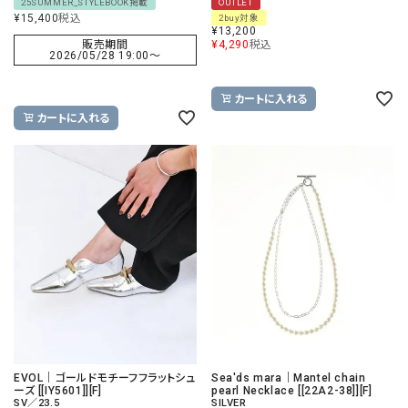
25SUMMER_STYLEBOOK掲載
OUTLET
¥
15,400
税込
2buy対象
¥
13,200
販売期間
¥
4,290
税込
2026/05/28 19:00
〜
カートに入れる
カートに入れる
EVOL｜ゴールドモチーフフラットシュ
Sea'ds mara｜Mantel chain
ーズ [[IY5601]][F]
pearl Necklace [[22A2-38]][F]
SV／23.5
SILVER