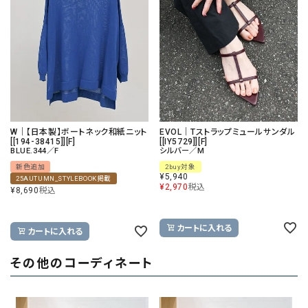
W｜【日本製】ボートネック和紙ニット
EVOL｜Tストラップミュールサンダル
[[194-38415]][F]
[[IY5729]][F]
BLUE.344／F
シルバー／M
新色追加
2buy対象
¥
5,940
25AUTUMN_STYLEBOOK掲載
¥
2,970
税込
¥
8,690
税込
カートに入れる
カートに入れる
その他のコーディネート