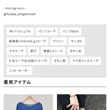
--𝕝𝕟𝕤𝕥𝕒𝕘𝕣𝕒𝕞--

@futaba_wrapinnine9
オトナカジュアル
パンツコーデ
パンツStyle
高身長(160cm以上)コーデ
デイリー
サンダル
ママコーデ
旅行
骨格ストレート
きれいめ
G.Wコーデ(お出掛けコーデ)
きれい色
ママ友ランチコーデ
ニット・セーター
着用アイテム