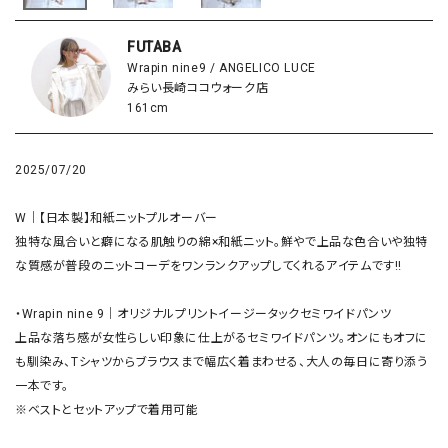
FUTABA
Wrapin nine9 / ANGELICO LUCE
みらい長崎ココウォーク店
161cm
2025/07/20
W｜【日本製】和紙ニットプルオーバー 

独特な風合いと癖になる肌触りの綿×和紙ニット。鮮やで上品な色合いや独特
な質感が普段のニットコーデをワンランクアップしてくれるアイテムです‼️

・Wrapin nine 9｜オリジナルプリントイージータックセミワイドパンツ

上品な落ち感が女性らしい印象に仕上がるセミワイドパンツ。オンにもオフに
も馴染み、Tシャツからブラウスまで幅広く着まわせる、大人の毎日に寄り添う
一本です。

※ベストとセットアップで着用可能
